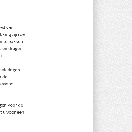
ied van
akking zijn de
n te pakken
p en dragen
t.
rpakkingen
r de
passend
ngen voor de
t u voor een