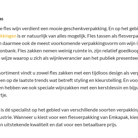
as
 fles wijn verdient een mooie geschenkverpakking. En op het geb
is er natuurlijk van alles mogelijk. Fles tassen als flesverp
akkingen
en daarmee ook de meest voorkomende verpakkingsvorm om wijn i
onbank. Fles zakken nemen weinig ruimte in, zijn relatief goedkoo
e wijze waarop u zich als wijnleverancier aan het publiek presenteer
sortiment vindt u zowel fles zakken met een tijdloos design als ve
len op de laatste trends wat betreft styling en kleurstelling. En voo
en hebben we ook speciale wijnzakken met een kerstdessin en bij
tje.
s dé specialist op het gebied van verschillende soorten verpakki
strie. Wanneer u kiest voor een flesverpakking van Emkapak, kies
an uitstekende kwaliteit en dat voor een betaalbare prijs.