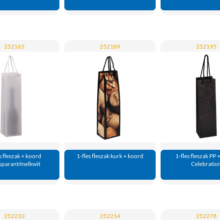
252165
252189
252195
s fleszak + koord
1-fles fleszak kurk + koord
1-fles fleszak PP 
sparant/melkwit
Celebratio
252210
252214
252278