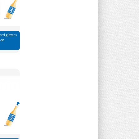
Aanbieding!
ord glitters
oen
Aanbieding!