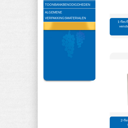
TOONBANKBENODIGDHEDEN
ALGEMENE
VERPAKKINGSMATERIALEN
1-fles 
venst
2-fle