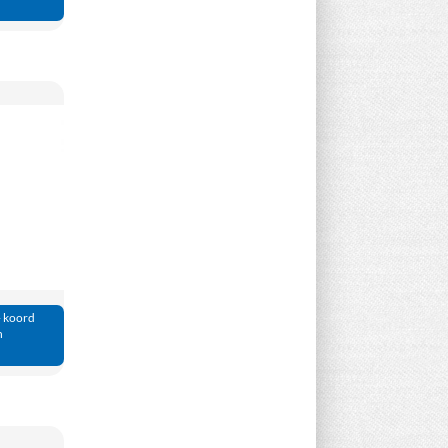
+ koord
n