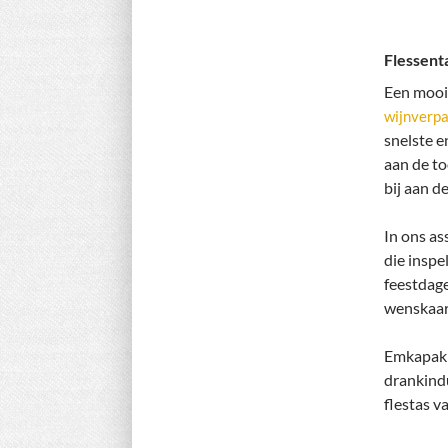
Flessent
Een mooie
wijnverp
snelste 
aan de to
bij aan d
In ons as
die inspe
feestdag
wenskaar
Emkapak i
drankindu
flestas v