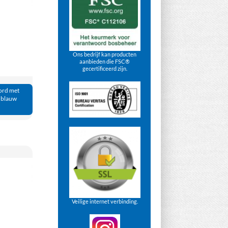
Ons bedrijf kan producten
aanbieden die FSC®
gecertificeerd zijn.
oord met
 blauw
Veilige internet verbinding.