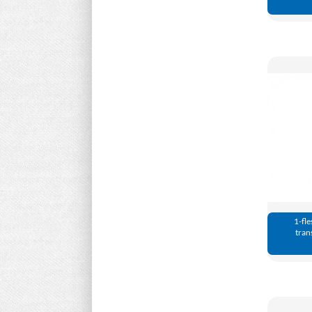
1-fle
tran