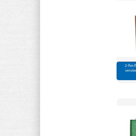
2-fles 
venste