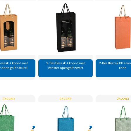
fleszak + koord met
2-fles fleszak + koord met
2-fles fleszak PP + ko
r open golf naturel
venster opengolf zwart
rood
252280
252281
252283