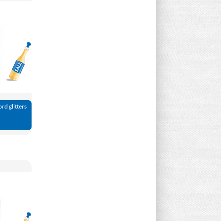
Aanbieding!
ord glitters