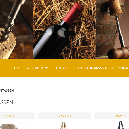
GA NAAR DE INHOUD
HOME
ALGEMEEN
CONTACT
KLANTLOGIN AANVRAGEN
MIJN 
NTASSEN
ASSEN
252101
252110
252111