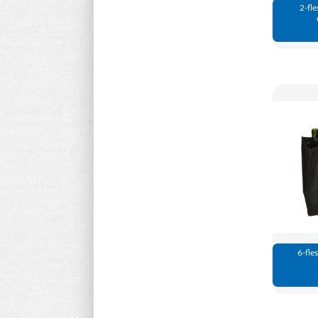
2-fle
6-fle