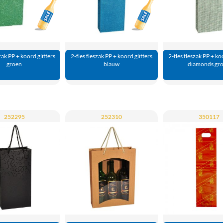
Aanbieding!
Aanbieding!
zak PP + koord glitters
2-fles fleszak PP + koord glitters
2-fles fleszak PP + ko
groen
blauw
diamonds gr
252295
252310
350117