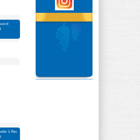
 koord
t
eler 1-fles
t