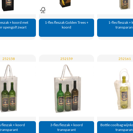
fleszak + koord met
1-fles fleszak Golden Trees +
1-fles fleszak +
er opengolf zwart
koord
transparan
252158
252159
252161
s fleszak + koord
3-fles fleszak + koord
Bottle coolbag wijnko
transparant
transparant
transparan