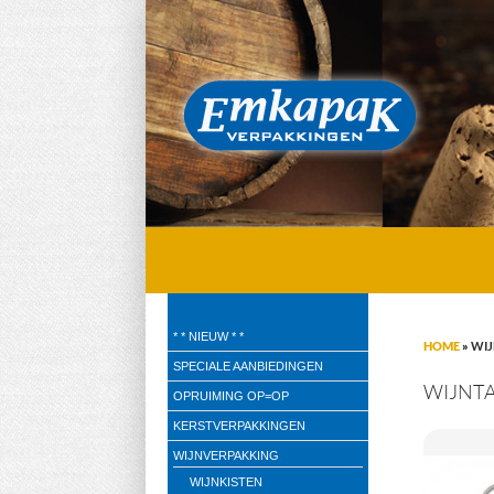
Emkapak Verpakkingen B.V.
* * NIEUW * *
HOME
»
WIJ
Verpakkingen
SPECIALE AANBIEDINGEN
WIJNT
OPRUIMING OP=OP
KERSTVERPAKKINGEN
WIJNVERPAKKING
WIJNKISTEN