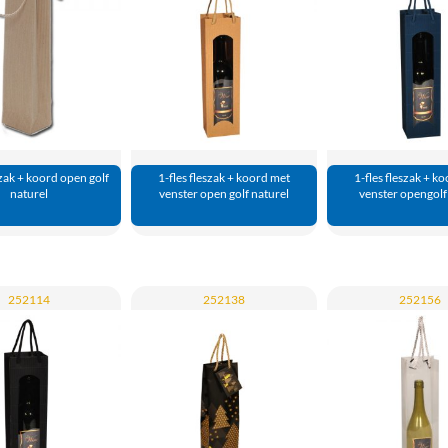
szak + koord open golf
1-fles fleszak + koord met
1-fles fleszak + k
naturel
venster open golf naturel
venster opengolf
252114
252138
252156