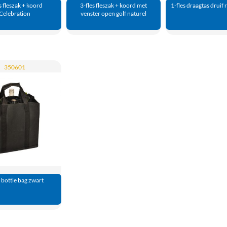
s fleszak + koord
3-fles fleszak + koord met
1-fles draagtas druif
Celebration
venster open golf naturel
350601
s bottle bag zwart