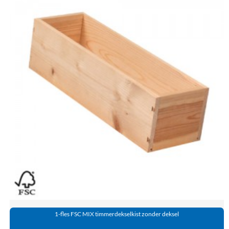
1-fles FSC MIX timmerdekselkist zonder deksel