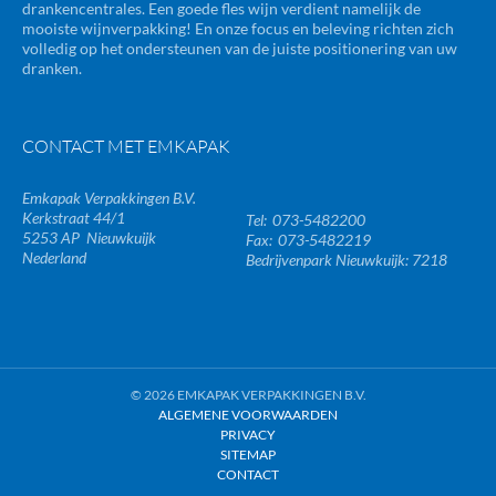
drankencentrales. Een goede fles wijn verdient namelijk de
mooiste wijnverpakking! En onze focus en beleving richten zich
volledig op het ondersteunen van de juiste positionering van uw
dranken.
CONTACT MET EMKAPAK
Emkapak Verpakkingen B.V.
Kerkstraat 44/1
073-5482200
5253 AP
Nieuwkuijk
073-5482219
Nederland
Bedrijvenpark Nieuwkuijk: 7218
© 2026 EMKAPAK VERPAKKINGEN B.V.
ALGEMENE VOORWAARDEN
PRIVACY
SITEMAP
CONTACT