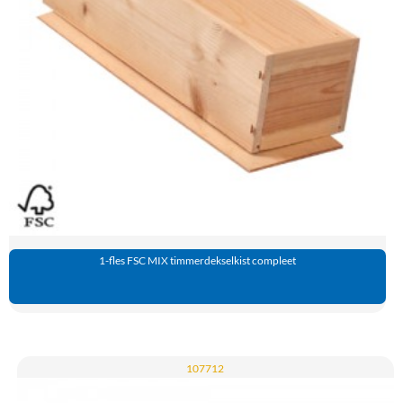
1-fles FSC MIX timmerdekselkist compleet
107712