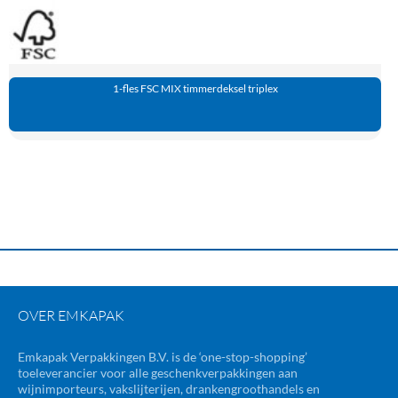
1-fles FSC MIX timmerdeksel triplex
OVER EMKAPAK
Emkapak Verpakkingen B.V. is de ‘one-stop-shopping’
toeleverancier voor alle geschenkverpakkingen aan
wijnimporteurs, vakslijterijen, drankengroothandels en