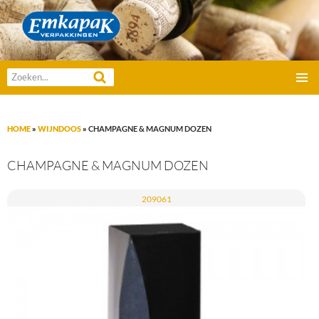
Emkapak Verpakkingen B.V.
Zoeken
GA
naar:
PRIMAI
NAAR
MENU
DE
HOME
»
WIJNDOOS
»
CHAMPAGNE & MAGNUM DOZEN
INHOUD
CHAMPAGNE & MAGNUM DOZEN
209061