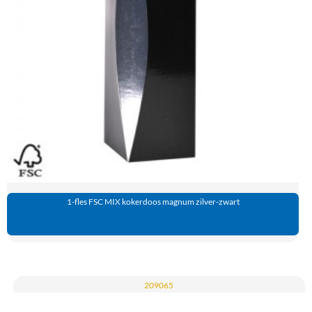
1-fles FSC MIX kokerdoos magnum zilver-zwart
209065