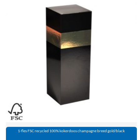
1-fles FSC recycled 100% kokerdoos champagne breed gold/black