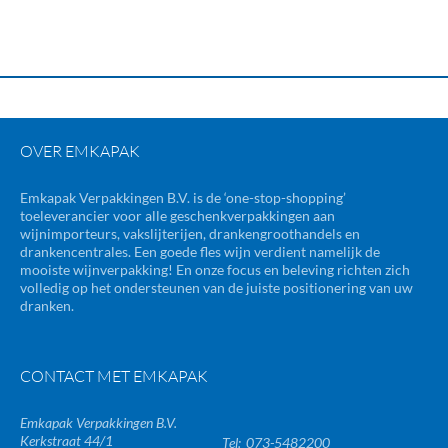
OVER EMKAPAK
Emkapak Verpakkingen B.V. is de ‘one-stop-shopping’
toeleverancier voor alle geschenkverpakkingen aan
wijnimporteurs, vakslijterijen, drankengroothandels en
drankencentrales. Een goede fles wijn verdient namelijk de
mooiste wijnverpakking! En onze focus en beleving richten zich
volledig op het ondersteunen van de juiste positionering van uw
dranken.
CONTACT MET EMKAPAK
Emkapak Verpakkingen B.V.
Kerkstraat 44/1
073-5482200