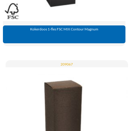
Kokerdoos 1-fles FSC MIX Contour Magnum
209067