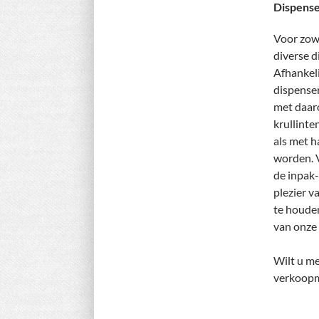
Dispense
Voor zowe
diverse d
Afhankeli
dispenser
met daar
krullinte
als met 
worden. V
de inpak-
plezier v
te houden
van onze 
Wilt u me
verkoopm