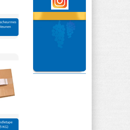
 scheurmes
steunen
ndletape
15 KG)