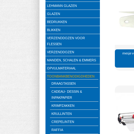
LEHMANN GLAZEN
GLAZEN
BEDRUKKEN
BLIKKEN
VERZENDDOZEN VOOR
FLESSEN
VERZENDDOZEN
mesje v
MANDEN, SCHALEN & EMMERS
OPVULMATERIAAL
TOONBANKBENODIGDHEDEN
DRAAGTASSEN
CADEAU- DESSIN &
INPAKPAPIER
KRIMPZAKKEN
KRULLINTEN
CREPELINTEN
RAFFIA