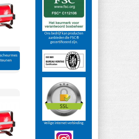
Ons bedrijf kan producten
aanbieden die FSC®
gecertificeerd zijn.
 scheurmes
steunen
Veilige internet verbinding.