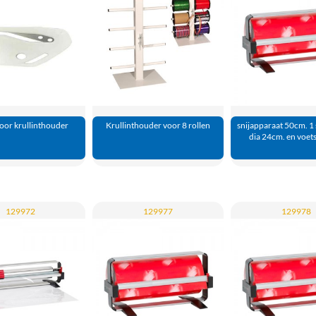
oor krullinthouder
Krullinthouder voor 8 rollen
snijapparaat 50cm. 1
dia 24cm. en voet
129972
129977
129978