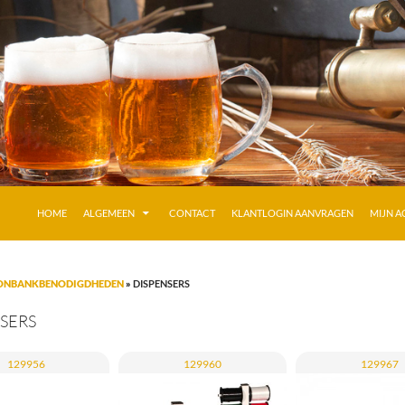
GA NAAR DE INHOUD
HOME
ALGEMEEN
CONTACT
KLANTLOGIN AANVRAGEN
MIJN 
ONBANKBENODIGDHEDEN
»
DISPENSERS
SERS
129956
129960
129967