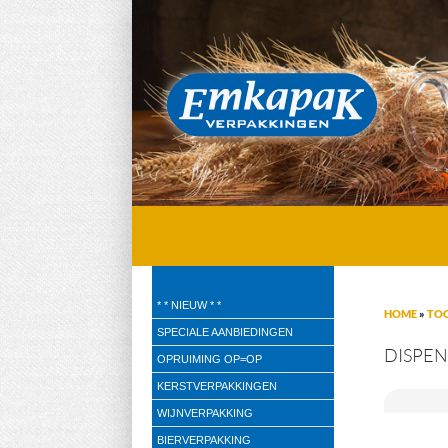
Emkapak Verpakkingen B.V.
* * NIEUW * *
HOME
»
TO
Verpakkingen
SPECIALE AANBIEDINGEN
DISPEN
OPRUIMING OP=OP
KERSTVERPAKKINGEN
WIJNVERPAKKING
BIERVERPAKKING