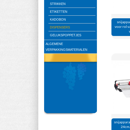
STRIKKEN
ETIKETTEN
KADOBON
snijappa
voor rol 
DISPENSERS
GELUKSPOPPETJES
ALGEMENE
VERPAKKINGSMATERIALEN
snijappara
24cm.