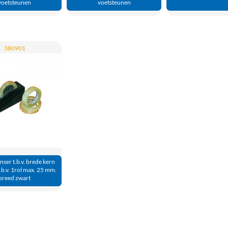
voetsteunen
voetsteunen
380901
nser t.b.v. brede kern
.b.v. 1rol max. 25 mm.
breed zwart