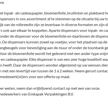
rs
l inpak- als cadeaupapier, bloemenfolie, krullinten en plakband 
ispensers in ons assortiment af te stemmen op de situatie bij uw 
jk van de rolbreedte zijn ze leverbaar in diverse formaten en zijn d
s ook aan elkaar te koppelen. Aparte dispensers voor inpak- en c
onder de dispenser voor de bloemenfolie en daarboven de dispens
n. De dispensers kunnen zowel op voetjes, voor het plaatsen op d
hangbeugels voor bevestiging aan de muur of onder de toonbank g
oor de bloemenfolie wordt het geleverd met een ander type snijm
 en cadeaupapier. Elke dispenser is van een zeer hoge kwaliteit wa
an heeft. Daar de dispensers worden afgestemd op uw wensen dien
 met een levertijd van tussen de 1 á 2 weken. Neem gerust contac
medewerk(st)ers voor een offerte op maat.
er weten, neem dan vrijblijvend contact op met een van onze
edewerkers van Emkapak Verpakkingen B.V.