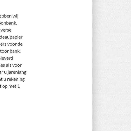
hebben wij
toonbank.
iverse
adeaupapier
ers voor de
e toonbank,
eleverd
es als voor
ar u jarenlang
t u rekening
t op met 1