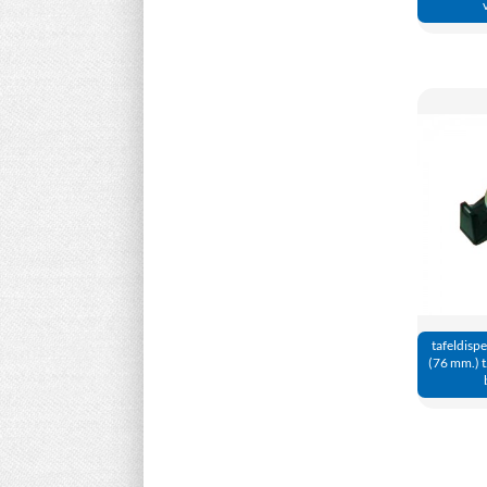
tafeldispe
(76 mm.) t