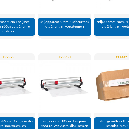
raat 70cm 1 snijmes
snijapparaat 60cm. 1 scheurmes
snijapparaat 70cm. 1
van 60cm. dia 24cm en
dia 24cm. en voetsteunen
dia 24cm. en voet
voetsteunen
129979
129980
380332
at 60cm. 1 snijmes dia
snijapparaat 80cm. 1 snijmes
draagkleefband ha
rol max 50cm. en
voor rol van 70cm. dia 24cm en
Hercules (max 