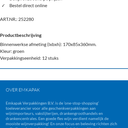
Bestel direct online
ART.NR.:
252280
Productbeschrijving
Binnenwerkse afmeting (lxbxh): 170x85x360mm.
Kleur: groen
Verpakkingseenheid: 12 stuks
OVER EMKAPAK
Emkapak Verpakkingen B.V. is de ‘one-stop-shopping’
toeleverancier voor alle geschenkverpakkingen aan
wijnimporteurs, vakslijterijen, drankengroothandels en
drankencentrales. Een goede fles wijn verdient namelijk de
mooiste wijnverpakking! En onze focus en beleving richten zich