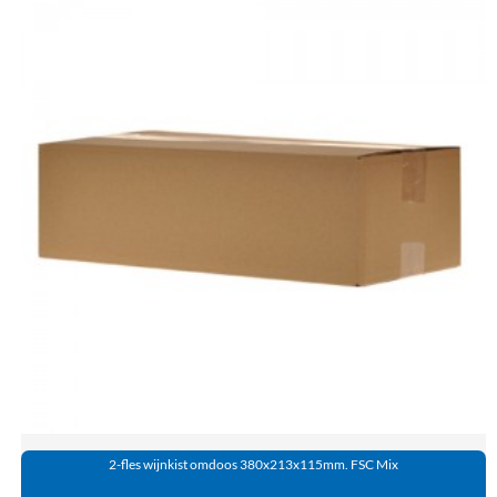
2-fles wijnkist omdoos 380x213x115mm. FSC Mix