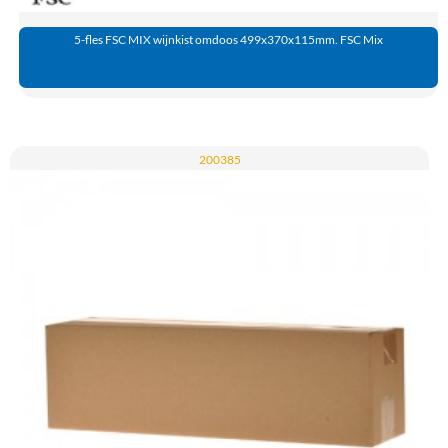
5-fles FSC MIX wijnkist omdoos 499x370x115mm. FSC Mix
200385