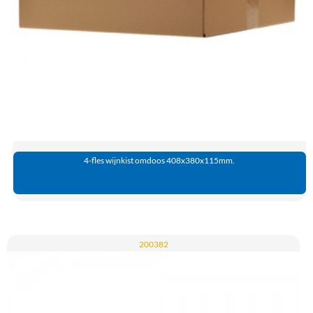
4-fles wijnkist omdoos 408x380x115mm.
200382