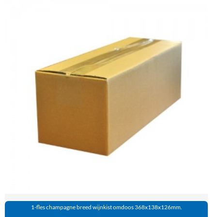
1-fles champagne breed wijnkist omdoos 368x138x126mm.