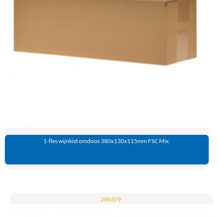
1-fles wijnkist omdoos 380x130x115mm FSC Mix.
200379