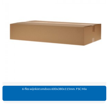
6-fles wijnkist omdoos 600x380x115mm. FSC Mix