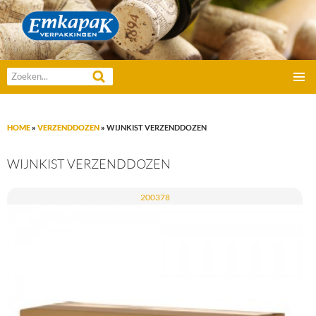
Emkapak Verpakkingen B.V.
Zoeken
GA
naar:
PRIMAI
NAAR
MENU
DE
HOME
»
VERZENDDOZEN
»
WIJNKIST VERZENDDOZEN
INHOUD
WIJNKIST VERZENDDOZEN
200378