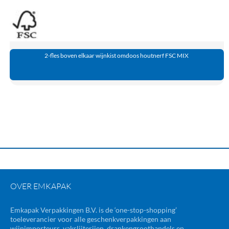
2-fles boven elkaar wijnkist omdoos houtnerf FSC MIX
OVER EMKAPAK
Emkapak Verpakkingen B.V. is de ‘one-stop-shopping’
toeleverancier voor alle geschenkverpakkingen aan
wijnimporteurs, vakslijterijen, drankengroothandels en