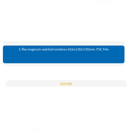
1-fles magnum-wijnkist omdoos 426x130x130mm. FSC Mix
200386