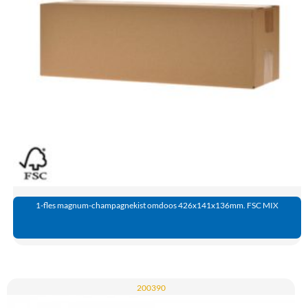
1-fles magnum-champagnekist omdoos 426x141x136mm. FSC MIX
200390