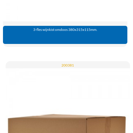
3-fles wijnkist omdoos 380x315x115mm.
200381