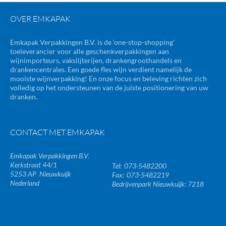
OVER EMKAPAK
Emkapak Verpakkingen B.V. is de ‘one-stop-shopping’
toeleverancier voor alle geschenkverpakkingen aan
wijnimporteurs, vakslijterijen, drankengroothandels en
drankencentrales. Een goede fles wijn verdient namelijk de
mooiste wijnverpakking! En onze focus en beleving richten zich
volledig op het ondersteunen van de juiste positionering van uw
dranken.
CONTACT MET EMKAPAK
Emkapak Verpakkingen B.V.
Kerkstraat 44/1
073-5482200
5253 AP
Nieuwkuijk
073-5482219
Nederland
Bedrijvenpark Nieuwkuijk: 7218