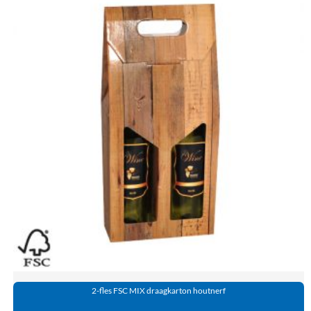
2-fles FSC MIX draagkarton houtnerf