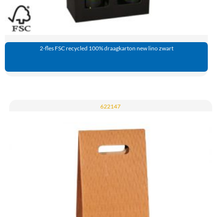
2-fles FSC recycled 100% draagkarton new lino zwart
622147