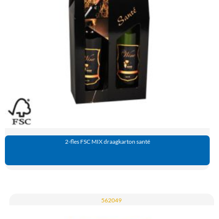
2-fles FSC MIX draagkarton santé
562049