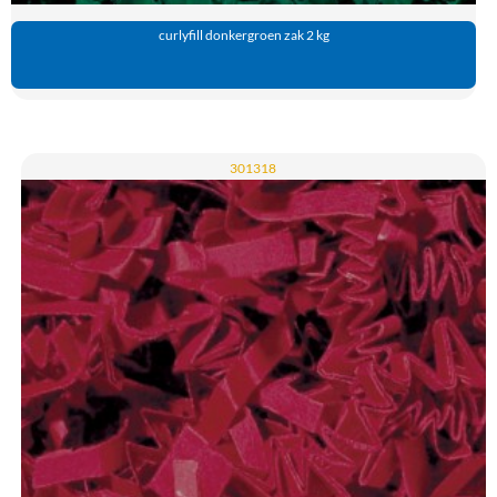
curlyfill donkergroen zak 2 kg
301318