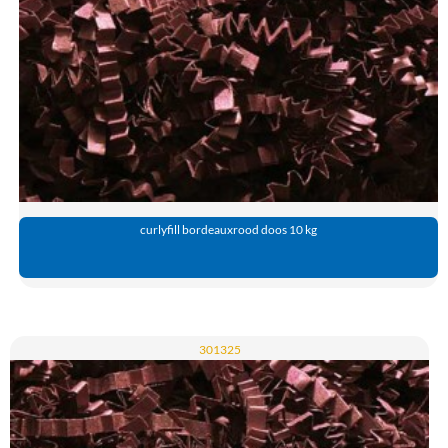
curlyfill bordeauxrood doos 10 kg
301325