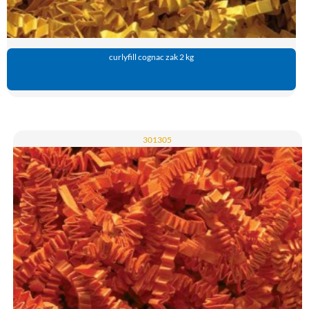
curlyfill cognac zak 2 kg
301305