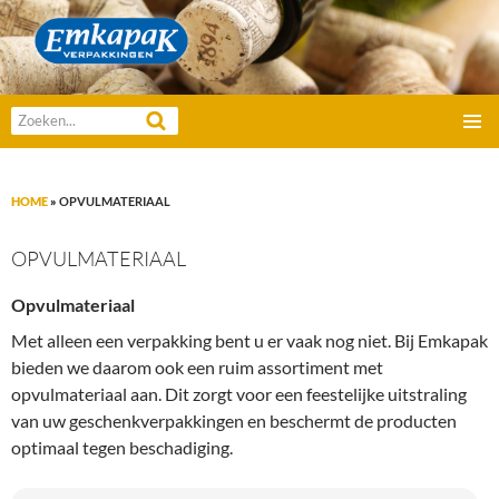
Emkapak Verpakkingen B.V.
Zoeken
GA
naar:
PRIMAI
NAAR
MENU
DE
HOME
»
OPVULMATERIAAL
INHOUD
OPVULMATERIAAL
Opvulmateriaal
Met alleen een verpakking bent u er vaak nog niet. Bij Emkapak
bieden we daarom ook een ruim assortiment met
opvulmateriaal aan. Dit zorgt voor een feestelijke uitstraling
van uw geschenkverpakkingen en beschermt de producten
optimaal tegen beschadiging.