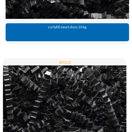
curlyfill zwart doos 10 kg
301315