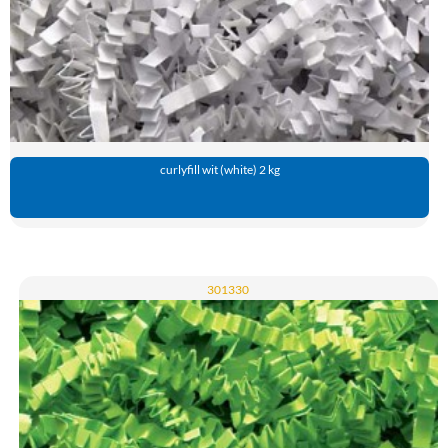
curlyfill wit (white) 2 kg
301330