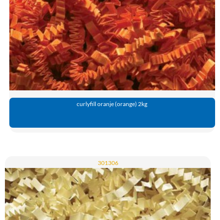
curlyfill oranje (orange) 2kg
301306