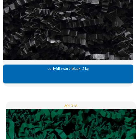
curlyfill zwart (black) 2 kg
301316