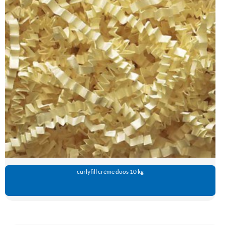
curlyfill crème doos 10 kg