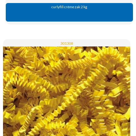
curlyfill crème zak 2 kg
301308