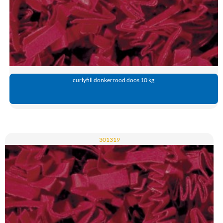
curlyfill donkerrood doos 10 kg
301319