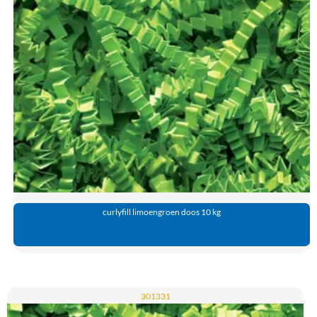
curlyfill limoengroen doos 10 kg
301331