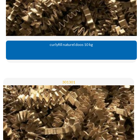
curlyfill naturel doos 10 kg
301301