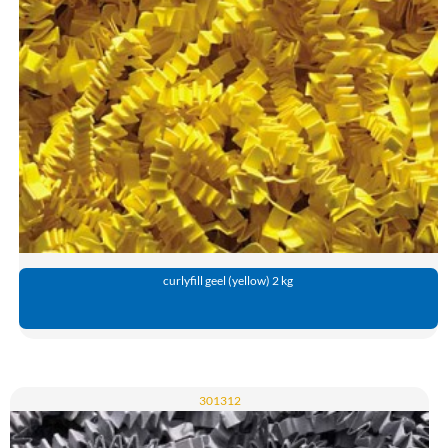
curlyfill geel (yellow) 2 kg
301312