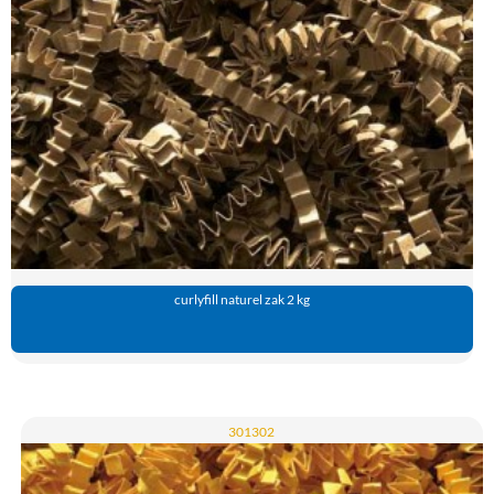
curlyfill naturel zak 2 kg
301302