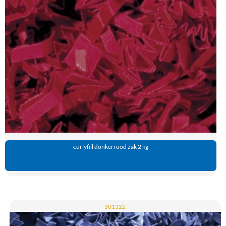
curlyfill donkerrood zak 2 kg
301322