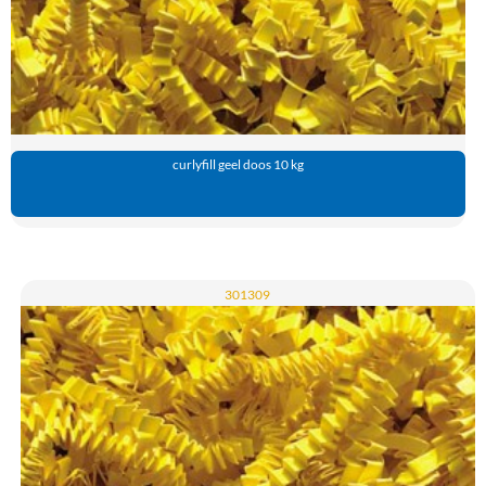
curlyfill geel doos 10 kg
301309