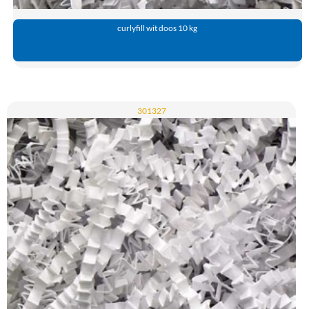
curlyfill wit doos 10 kg
301327