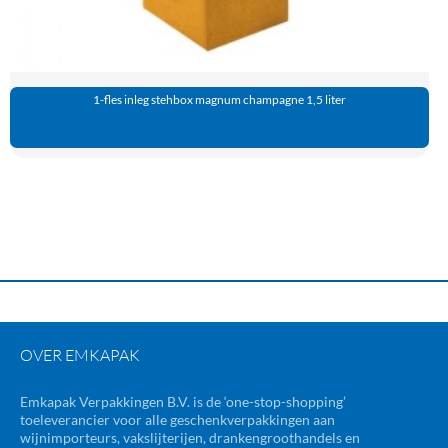
1-fles inleg stehbox magnum champagne 1,5 liter
OVER EMKAPAK
Emkapak Verpakkingen B.V. is de ‘one-stop-shopping’
toeleverancier voor alle geschenkverpakkingen aan
wijnimporteurs, vakslijterijen, drankengroothandels en