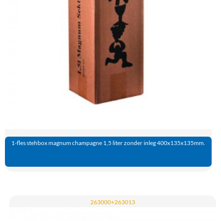
1-fles stehbox magnum champagne 1,5 liter zonder inleg 400x135x135mm.
263000+263013