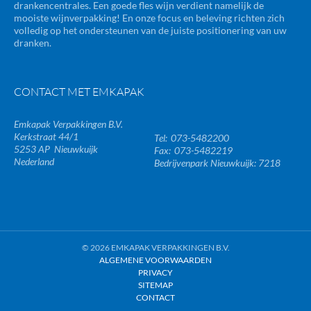
drankencentrales. Een goede fles wijn verdient namelijk de
mooiste wijnverpakking! En onze focus en beleving richten zich
volledig op het ondersteunen van de juiste positionering van uw
dranken.
CONTACT MET EMKAPAK
Emkapak Verpakkingen B.V.
Kerkstraat 44/1
073-5482200
5253 AP
Nieuwkuijk
073-5482219
Nederland
Bedrijvenpark Nieuwkuijk: 7218
© 2026 EMKAPAK VERPAKKINGEN B.V.
ALGEMENE VOORWAARDEN
PRIVACY
SITEMAP
CONTACT