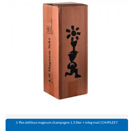
1-fles stehbox magnum champagne 1,5 liter + inleg mat COMPLEET