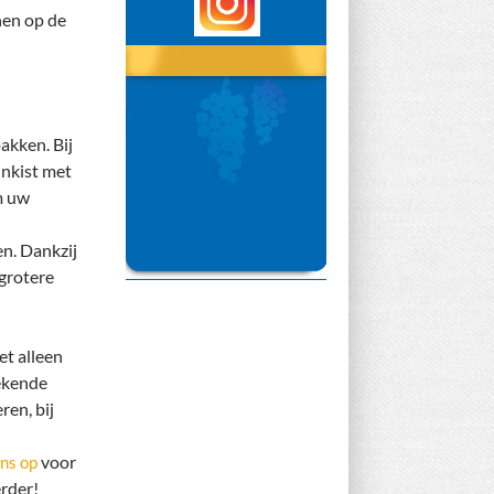
nen op de
akken. Bij
jnkist met
m uw
n. Dankzij
 grotere
et alleen
tekende
ren, bij
voor
ns op
rder!