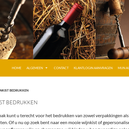
GA NAAR DE INHOUD
HOME
ALGEMEEN
CONTACT
KLANTLOGIN AANVRAGEN
MIJN 
NKIST BEDRUKKEN
IST BEDRUKKEN
ak kunt u terecht voor het bedrukken van zowel verpakkingen als
tten. Of u nu op zoek bent naar een mooie wijnkist of gepersonali