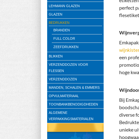
etiketten
LEHMANN GLAZEN
perfect p
flesetike
GLAZEN
BEDRUKKEN
BRANDEN
Wijnverp
FULL COLOR
Emkapak 
ZEEFDRUKKEN
wijnkiste
BLIKKEN
een profe
promotio
VERZENDDOZEN VOOR
FLESSEN
hoge kwal
VERZENDDOZEN
MANDEN, SCHALEN & EMMERS
Wijndoo
OPVULMATERIAAL
Bij Emkap
TOONBANKBENODIGDHEDEN
boodschap
ALGEMENE
diverse f
VERPAKKINGSMATERIALEN
Bedrukte
unieke ui
hoogwaard