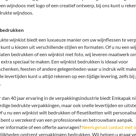
en wijndoos met logo of een creatief ontwerp, bij ons kunt u reke
drukte wijndoos.
 bedrukken
kte wijnkist biedt een luxueuze manier om uw wijnflessen te verp
unt u kiezen uit verschillende stijlen en formaten. Of u nu een wi
 laten bedrukken of een wijnkist met foto, wij leveren maatwerk o
extra speciaal te maken. Een wijnkist bedrukken is ideaal voor
schenken, feesten of andere gelegenheden waar u indruk wilt make
e levertijden kunt u altijd rekenen op een tijdige levering, zelfs bij
.
dan 40 jaar ervaring in de verpakkingsindustrie biedt Emkapak ni
dige bedrukte verpakkingen, maar ook snelle levertijden en uits
Of u nu een wijnkist wilt bedrukken of flesetiketten wilt personalise
bent u verzekerd van een professionele en betrouwbare aanpak.
er informatie of een offerte aanvragen?
Neem gerust contact met o
lijkheden omtrent verpakkingen bedrukken. Wij helpen u graag ve