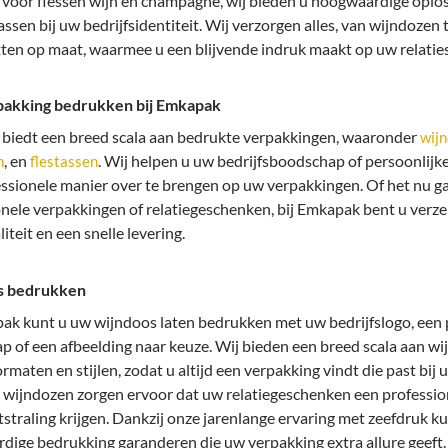
 voor flessen wijn en champagne, wij bieden u hoogwaardige oplo
assen bij uw bedrijfsidentiteit. Wij verzorgen alles, van wijndozen 
tten op maat, waarmee u een blijvende indruk maakt op uw relaties
akking bedrukken bij Emkapak
biedt een breed scala aan bedrukte verpakkingen, waaronder
wij
, en
. Wij helpen u uw bedrijfsboodschap of persoonlijk
n
flestassen
ssionele manier over te brengen op uw verpakkingen. Of het nu g
nele verpakkingen of relatiegeschenken, bij Emkapak bent u verz
iteit en een snelle levering.
s bedrukken
ak kunt u uw wijndoos laten bedrukken met uw bedrijfslogo, een 
 of een afbeelding naar keuze. Wij bieden een breed scala aan wi
ormaten en stijlen, zodat u altijd een verpakking vindt die past bij
 wijndozen zorgen ervoor dat uw relatiegeschenken een professio
tstraling krijgen. Dankzij onze jarenlange ervaring met zeefdruk k
ige bedrukking garanderen die uw verpakking extra allure geeft.