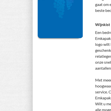
gaat om e
beste be
Wijnkist
Een bedru
Emkapak k
logo wilt
geschenk 
relatiege
onze snell
aantallen
Met meer 
hoogwaar
service. 
Emkapak 
Wilt u me
alle moge