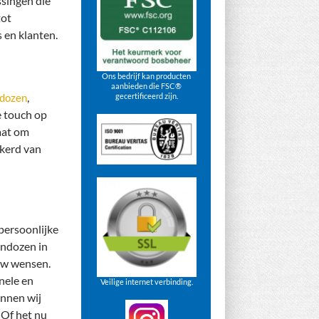
ssingen die
tot
 en klanten.
Ons bedrijf kan producten
aanbieden die FSC®
,
ndozen
gecertificeerd zijn.
e touch op
aat om
ekerd van
persoonlijke
jndozen in
 uw wensen.
nele en
Veilige internet verbinding.
unnen wij
 Of het nu