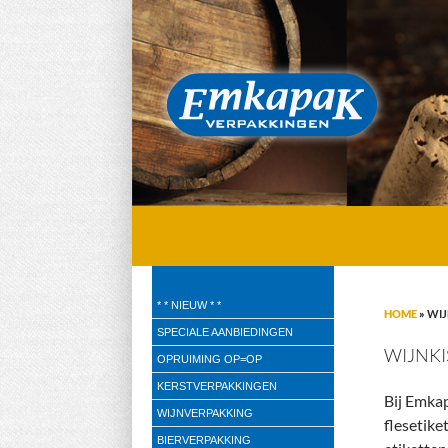
Emkapak Verpakkingen B.V.
* * NIEUW * *
HOME
»
WIJ
Verpakkingen
SPECIALE AANBIEDINGEN
WIJNK
OPRUIMING OP=OP
KERSTVERPAKKINGEN
Bij Emkap
WIJNVERPAKKING
flesetike
BIERVERPAKKING