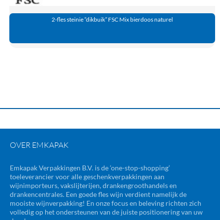
2-fles steinie “dikbuik” FSC Mix bierdoos naturel
OVER EMKAPAK
Emkapak Verpakkingen B.V. is de ‘one-stop-shopping’
toeleverancier voor alle geschenkverpakkingen aan
wijnimporteurs, vakslijterijen, drankengroothandels en
drankencentrales. Een goede fles wijn verdient namelijk de
mooiste wijnverpakking! En onze focus en beleving richten zich
volledig op het ondersteunen van de juiste positionering van uw