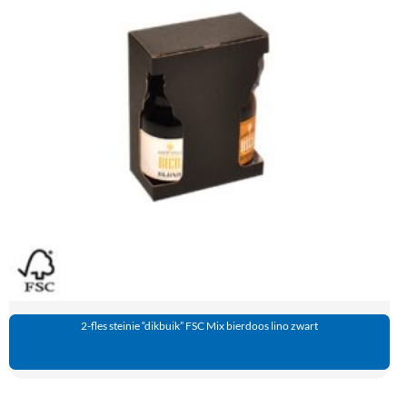
2-fles steinie “dikbuik” FSC Mix bierdoos lino zwart