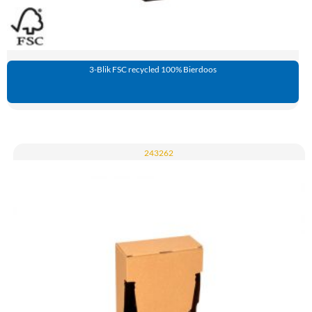
3-Blik FSC recycled 100% Bierdoos
243262