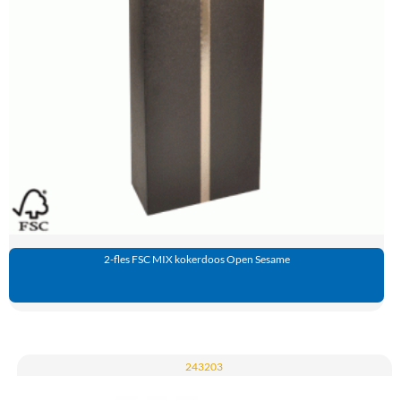
2-fles FSC MIX kokerdoos Open Sesame
243203