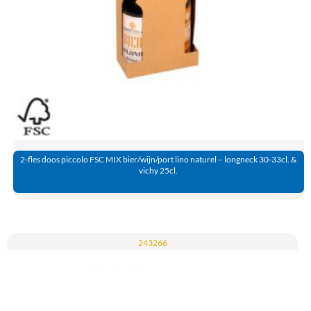
2-fles doos piccolo FSC MIX bier/wijn/port lino naturel – longneck 30-33cl. &
vichy 25cl.
243266