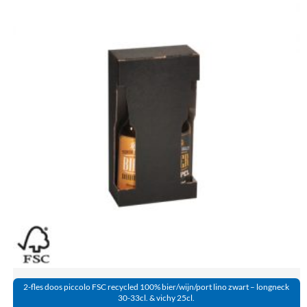
2-fles doos piccolo FSC recycled 100% bier/wijn/port lino zwart – longneck
30-33cl. & vichy 25cl.