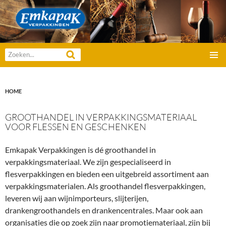
Emkapak Verpakkingen B.V.
Zoeken
GA
naar:
PRIMAI
NAAR
MENU
DE
HOME
INHOUD
GROOTHANDEL IN VERPAKKINGSMATERIAAL
VOOR FLESSEN EN GESCHENKEN
Emkapak Verpakkingen is dé groothandel in
verpakkingsmateriaal. We zijn gespecialiseerd in
flesverpakkingen en bieden een uitgebreid assortiment aan
verpakkingsmaterialen. Als groothandel flesverpakkingen,
leveren wij aan wijnimporteurs, slijterijen,
drankengroothandels en drankencentrales. Maar ook aan
organisaties die op zoek zijn naar promotiemateriaal, zijn bij