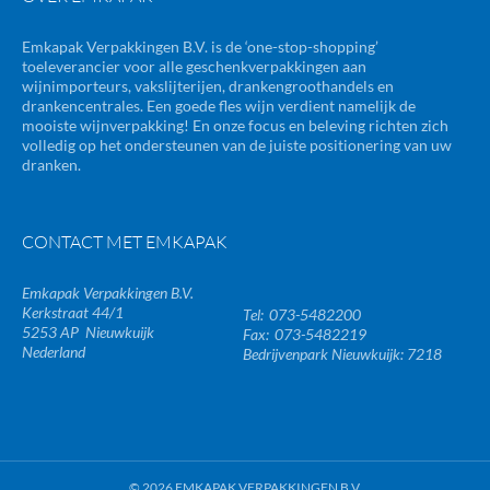
Emkapak Verpakkingen B.V. is de ‘one-stop-shopping’
toeleverancier voor alle geschenkverpakkingen aan
wijnimporteurs, vakslijterijen, drankengroothandels en
drankencentrales. Een goede fles wijn verdient namelijk de
mooiste wijnverpakking! En onze focus en beleving richten zich
volledig op het ondersteunen van de juiste positionering van uw
dranken.
CONTACT MET EMKAPAK
Emkapak Verpakkingen B.V.
Kerkstraat 44/1
073-5482200
5253 AP
Nieuwkuijk
073-5482219
Nederland
Bedrijvenpark Nieuwkuijk: 7218
© 2026 EMKAPAK VERPAKKINGEN B.V.