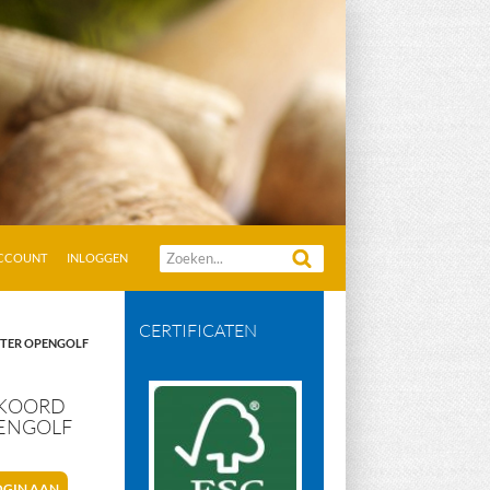
Zoeken
ACCOUNT
INLOGGEN
naar:
CERTIFICATEN
STER OPENGOLF
+ KOORD
PENGOLF
OGIN AAN