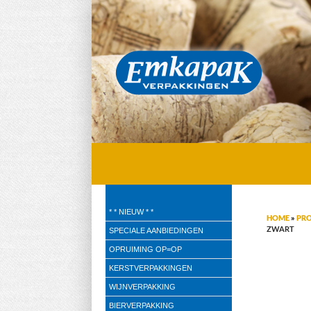
Emkapak Verpakkingen B.V.
* * NIEUW * *
HOME
»
PR
Verpakkingen
ZWART
SPECIALE AANBIEDINGEN
OPRUIMING OP=OP
KERSTVERPAKKINGEN
WIJNVERPAKKING
BIERVERPAKKING