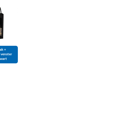
zak +
 venster
zwart