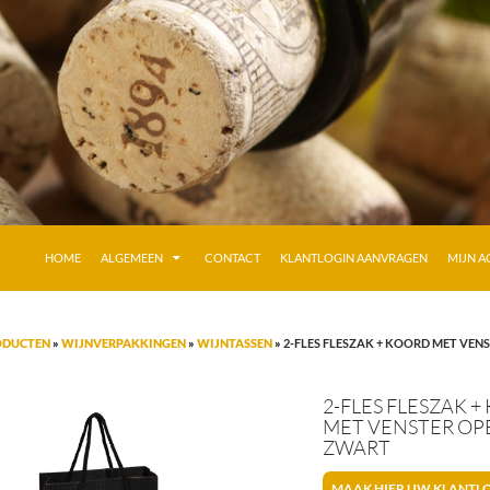
GA NAAR DE INHOUD
HOME
ALGEMEEN
CONTACT
KLANTLOGIN AANVRAGEN
MIJN 
ODUCTEN
»
WIJNVERPAKKINGEN
»
WIJNTASSEN
»
2-FLES FLESZAK + KOORD MET VEN
2-FLES FLESZAK 
MET VENSTER O
ZWART
MAAK HIER UW KLANTL