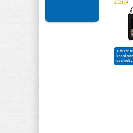
252114
1-fles fles
koord met
opengolf 