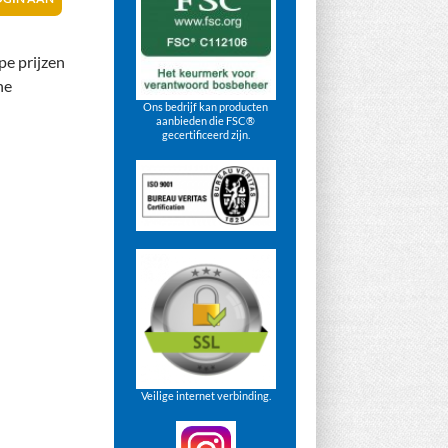
pe prijzen
ne
Ons bedrijf kan producten
aanbieden die FSC®
gecertificeerd zijn.
Veilige internet verbinding.