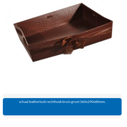
schaal leatherlook rechthoek bruin groot 360x290x80mm.