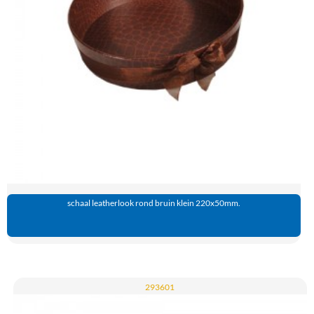
schaal leatherlook rond bruin klein 220x50mm.
293601