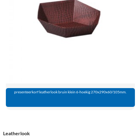
presenteerkorf leatherlook bruin klein 6-hoekig 270x290x60/105mm.
Leatherlook