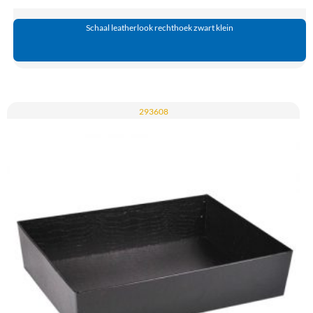
Schaal leatherlook rechthoek zwart klein
293608