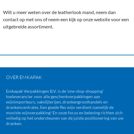
Wilt u meer weten over de leatherlook mand, neem dan
contact op met ons of neem een kijk op onze website voor een
uitgebreide assortiment.
OVER EMKAPAK
Emkapak Verpakkingen B.V. is de ‘one-stop-shopping’
toeleverancier voor alle geschenkverpakkingen aan
wijnimporteurs, vakslijterijen, drankengroothandels en
drankencentrales. Een goede fles wijn verdient namelijk de
mooiste wijnverpakking! En onze focus en beleving richten zich
volledig op het ondersteunen van de juiste positionering van uw
dranken.