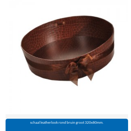
schaal leatherlook rond bruin groot 320x80mm.