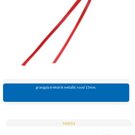
grangala trekstrik metallic rood 15mm.
540053