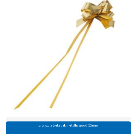
grangala trekstrik metallic goud 15mm