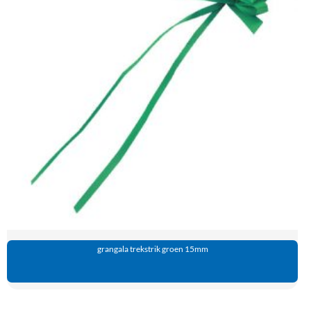
grangala trekstrik groen 15mm