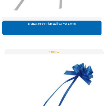
grangala trekstrik metallic zilver 15mm
540056