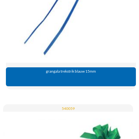
grangala trekstrik blauw 15mm
540059