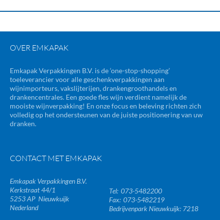
OVER EMKAPAK
Emkapak Verpakkingen B.V. is de ‘one-stop-shopping’
toeleverancier voor alle geschenkverpakkingen aan
wijnimporteurs, vakslijterijen, drankengroothandels en
drankencentrales. Een goede fles wijn verdient namelijk de
mooiste wijnverpakking! En onze focus en beleving richten zich
volledig op het ondersteunen van de juiste positionering van uw
dranken.
CONTACT MET EMKAPAK
Emkapak Verpakkingen B.V.
Kerkstraat 44/1
073-5482200
5253 AP
Nieuwkuijk
073-5482219
Nederland
Bedrijvenpark Nieuwkuijk: 7218