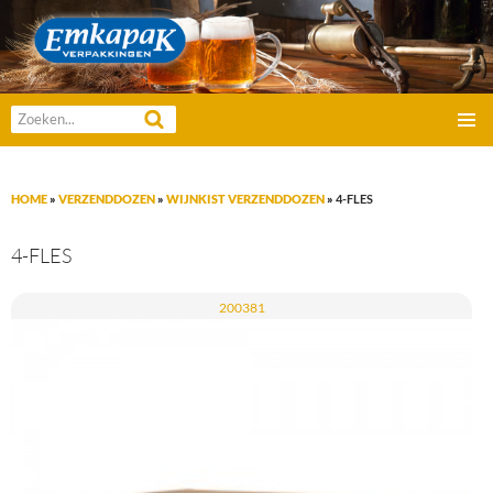
Emkapak Verpakkingen B.V.
Zoeken
GA
naar:
PRIMAI
NAAR
MENU
DE
HOME
»
VERZENDDOZEN
»
WIJNKIST VERZENDDOZEN
»
4-FLES
INHOUD
4-FLES
200381