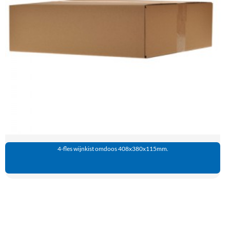
4-fles wijnkist omdoos 408x380x115mm.