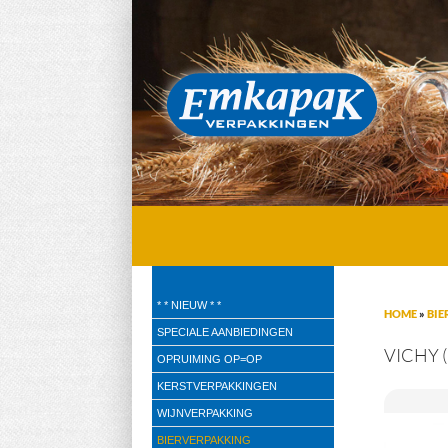
Emkapak Verpakkingen B.V.
* * NIEUW * *
HOME
»
BIE
Verpakkingen
SPECIALE AANBIEDINGEN
VICHY (
OPRUIMING OP=OP
KERSTVERPAKKINGEN
WIJNVERPAKKING
BIERVERPAKKING