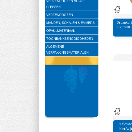
VERZENDDOZEN VOOR
FLESSEN
VERZENDDOZEN
Draagkarto
MANDEN, SCHALEN & EMMERS
FSC MIX –
OPVULMATERIAAL
TOONBANKBENODIGDHEDEN
ALGEMENE
VERPAKKINGSMATERIALEN
1-fles d
bier/wij