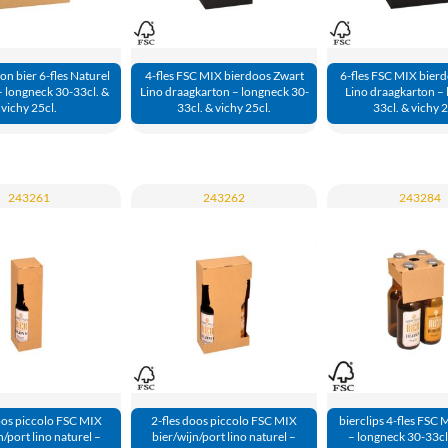
n bier 6-fles Naturel
4-fles FSC MIX bierdoos Zwart
6-fles FSC MIX bier
 longneck 30-33cl. &
Lino draagkarton – longneck 30-
Lino draagkarton –
vichy 25cl.
33cl. & vichy 25cl.
33cl. & vichy 2
243261
243262
243284
oos piccolo FSC MIX
2-fles doos piccolo FSC MIX
bierclips 4-fles FSC 
n/port lino naturel –
bier/wijn/port lino naturel –
– longneck 30-33cl