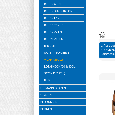
BIERDOZEN
BIERDRAAGKARTON
BIERCLIPS
BIERDRAGER
BIERGLAZEN
BIERKRATJES
1-fles doo
BIERREK
100% bier/
SAFETY BOX BIER
longneck 3
VICHY (25CL.)
LONGNECK (30 & 33CL.)
STEINIE (33CL.)
BLIK
LEHMANN GLAZEN
GLAZEN
BEDRUKKEN
BLIKKEN