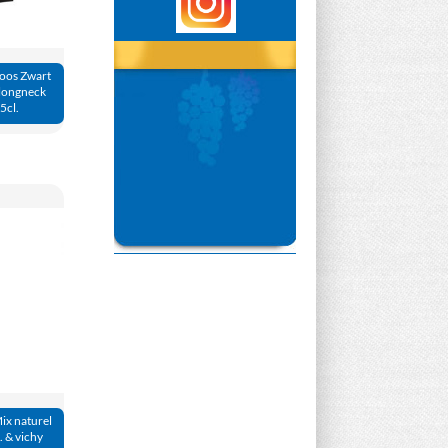
doos Zwart
 longneck
5cl.
Mix naturel
. & vichy