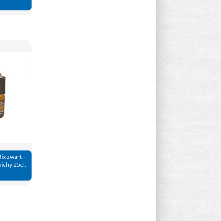
Mix zwart –
vichy 25cl.