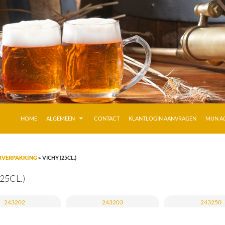
GA NAAR DE INHOUD
HOME
ALGEMEEN
CONTACT
KLANTLOGIN AANVRAGEN
MIJN 
RVERPAKKING
»
VICHY (25CL.)
25CL.)
243202
243203
243250