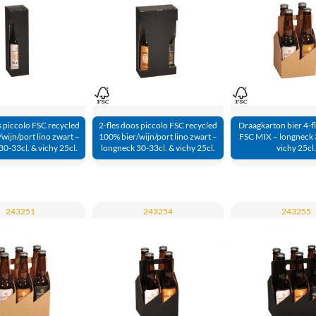
s piccolo FSC recycled
2-fles doos piccolo FSC recycled
Draagkarton bier 4-f
wijn/port lino zwart –
100% bier/wijn/port lino zwart –
FSC MIX – longneck 
0-33cl. & vichy 25cl.
longneck 30-33cl. & vichy 25cl.
vichy 25cl.
243251
243254
243255