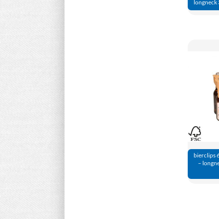
longneck 3
bierclips 
– longne