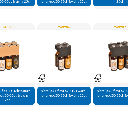
0-33cl. & vichy 25cl.
longneck 30-33cl. & vichy 25cl.
25cl.
243285
243286
243287
6-fles FSC Mix naturel
bierclips 4-fles FSC Mix zwart –
bierclips 6-fles FSC 
ck 30-33cl. & vichy
longneck 30-33cl. & vichy 25cl.
longneck 30-33cl. & 
25cl.