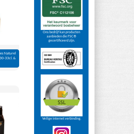
Ons bedrijf kan producten
aanbieden die FSC®
gecertificeerd zijn.
les Naturel
30-33cl. &
Veilige internet verbinding.