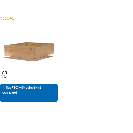
315541
4-fles FSC MIX schuifkist
compleet