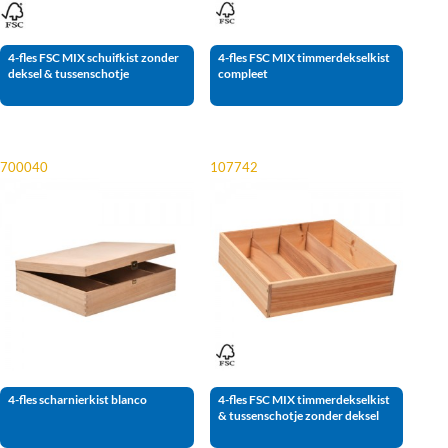
4-fles FSC MIX schuifkist zonder
4-fles FSC MIX timmerdekselkist
deksel & tussenschotje
compleet
700040
107742
4-fles scharnierkist blanco
4-fles FSC MIX timmerdekselkist
& tussenschotje zonder deksel