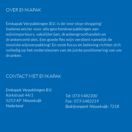
OVER EMKAPAK
Emkapak Verpakkingen B.V. is de ‘one-stop-shopping’
toeleverancier voor alle geschenkverpakkingen aan
wijnimporteurs, vakslijterijen, drankengroothandels en
drankencentrales. Een goede fles wijn verdient namelijk de
mooiste wijnverpakking! En onze focus en beleving richten zich
volledig op het ondersteunen van de juiste positionering van uw
dranken.
CONTACT MET EMKAPAK
Emkapak Verpakkingen B.V.
Kerkstraat 44/1
073-5482200
5253 AP
Nieuwkuijk
073-5482219
Nederland
Bedrijvenpark Nieuwkuijk: 7218