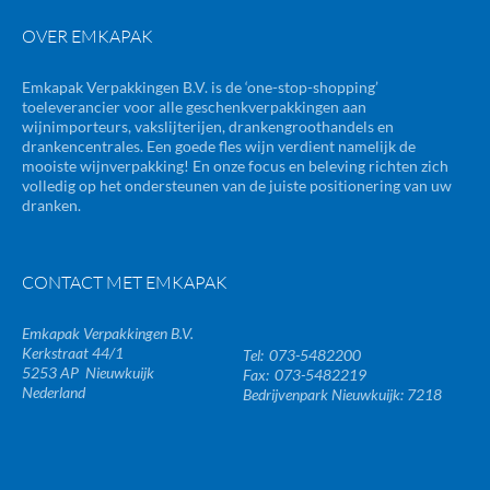
OVER EMKAPAK
Emkapak Verpakkingen B.V. is de ‘one-stop-shopping’
toeleverancier voor alle geschenkverpakkingen aan
wijnimporteurs, vakslijterijen, drankengroothandels en
drankencentrales. Een goede fles wijn verdient namelijk de
mooiste wijnverpakking! En onze focus en beleving richten zich
volledig op het ondersteunen van de juiste positionering van uw
dranken.
CONTACT MET EMKAPAK
Emkapak Verpakkingen B.V.
Kerkstraat 44/1
073-5482200
5253 AP
Nieuwkuijk
073-5482219
Nederland
Bedrijvenpark Nieuwkuijk: 7218