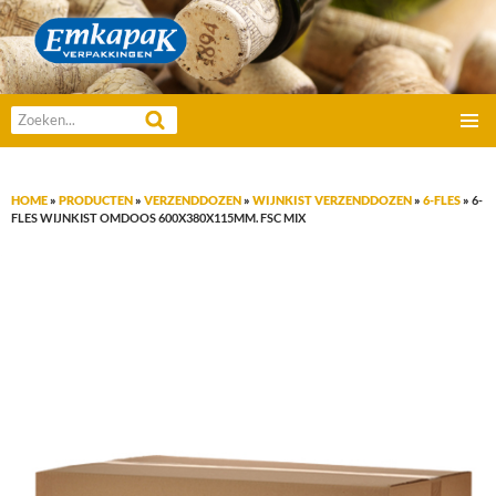
Emkapak Verpakkingen B.V.
Zoeken
GA
naar:
PRIMAI
NAAR
MENU
DE
HOME
»
PRODUCTEN
»
VERZENDDOZEN
»
WIJNKIST VERZENDDOZEN
»
6-FLES
»
6-
INHOUD
FLES WIJNKIST OMDOOS 600X380X115MM. FSC MIX