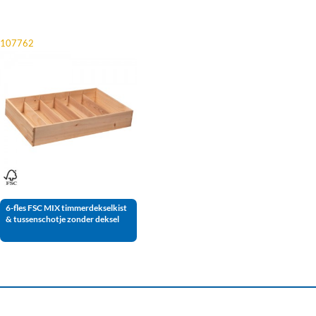
107762
6-fles FSC MIX timmerdekselkist
& tussenschotje zonder deksel