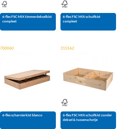
6-fles FSC MIX timmerdekselkist
6-fles FSC MIX schuifkist
compleet
compleet
700060
315562
6-fles scharnierkist blanco
6-fles FSC MIX schuifkist zonder
deksel & tussenschotje