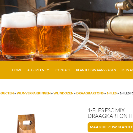
GA NAAR DE INHOUD
HOME
ALGEMEEN
CONTACT
KLANTLOGIN AANVRAGEN
MIJN 
ODUCTEN
»
WIJNVERPAKKINGEN
»
WIJNDOZEN
»
DRAAGKARTONS
»
1-FLES
»
1-FLES 
1-FLES FSC MIX
DRAAGKARTON 
MAAK HIER UW KLANTL