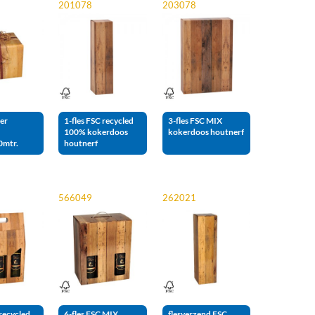
201078
203078
er
1-fles FSC recycled
3-fles FSC MIX
100% kokerdoos
kokerdoos houtnerf
0mtr.
houtnerf
566049
262021
 recycled
6-fles FSC MIX
flesverzend FSC