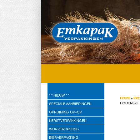
Emkapak Verpakkingen B.V.
* * NIEUW * *
HOME
»
PR
Verpakkingen
HOUTNERF
SPECIALE AANBIEDINGEN
OPRUIMING OP=OP
KERSTVERPAKKINGEN
WIJNVERPAKKING
BIERVERPAKKING