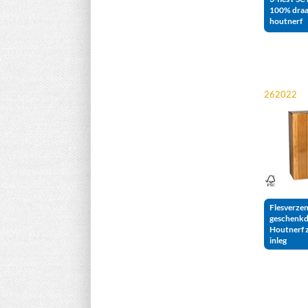
100% dra
houtnerf
262022
Flesverze
geschenkd
Houtnerf 
inleg