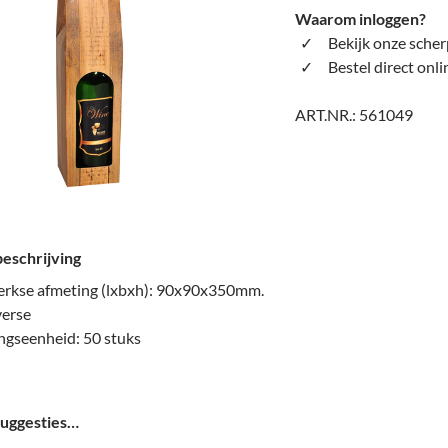
Waarom inloggen?
Bekijk onze scher
Bestel direct onli
ART.NR.:
561049
eschrijving
rkse afmeting (lxbxh): 90x90x350mm.
verse
ngseenheid: 50 stuks
uggesties…