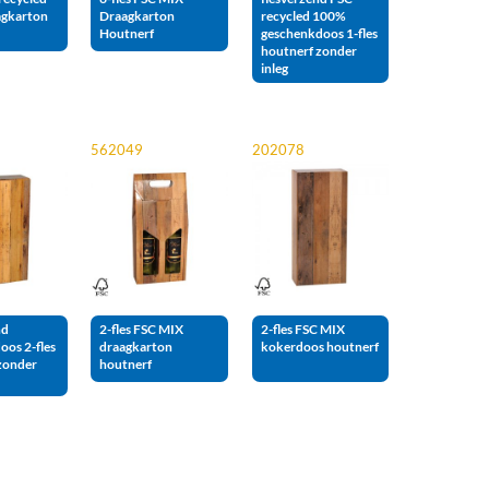
agkarton
Draagkarton
recycled 100%
Houtnerf
geschenkdoos 1-fles
houtnerf zonder
inleg
562049
202078
nd
2-fles FSC MIX
2-fles FSC MIX
oos 2-fles
draagkarton
kokerdoos houtnerf
zonder
houtnerf