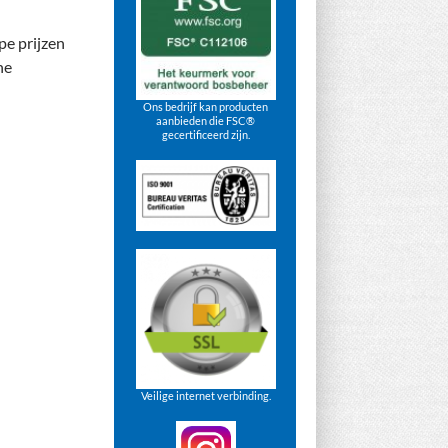
pe prijzen
ne
Ons bedrijf kan producten
aanbieden die FSC®
gecertificeerd zijn.
Veilige internet verbinding.