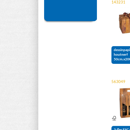
143231
dessinpapi
houtnerf
50cm.x20
563049
3-fles FSC