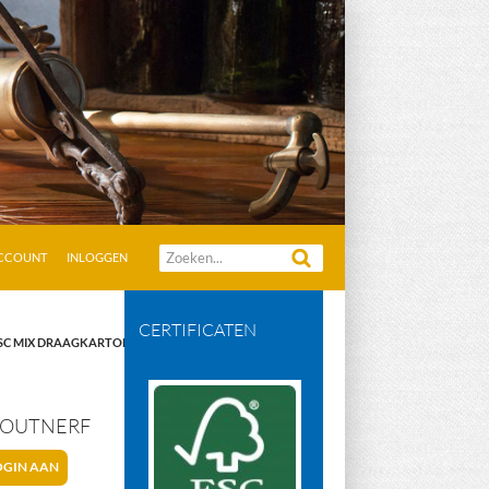
Zoeken
ACCOUNT
INLOGGEN
naar:
CERTIFICATEN
FSC MIX DRAAGKARTON
HOUTNERF
OGIN AAN