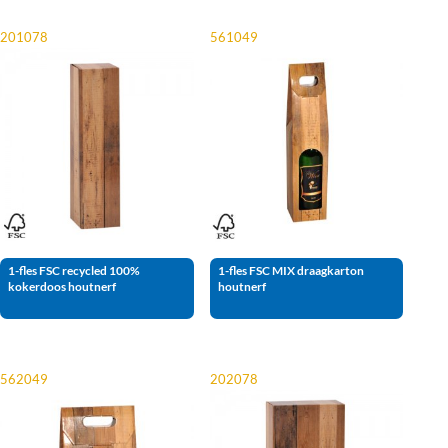
201078
561049
1-fles FSC recycled 100%
1-fles FSC MIX draagkarton
kokerdoos houtnerf
houtnerf
562049
202078