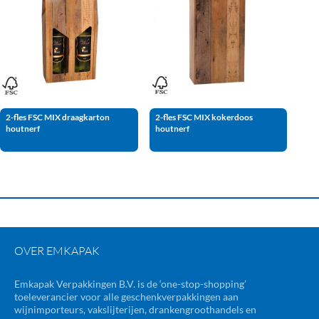
2-fles FSC MIX draagkarton
2-fles FSC MIX kokerdoos
houtnerf
houtnerf
OVER EMKAPAK
Emkapak Verpakkingen B.V. is de ‘one-stop-shopping’
toeleverancier voor alle geschenkverpakkingen aan
wijnimporteurs, vakslijterijen, drankengroothandels en