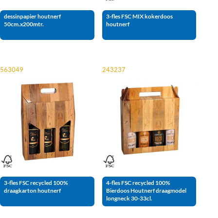
dessinpapier houtnerf
3-fles FSC MIX kokerdoos
50cm.x200mtr.
houtnerf
563049
243237
3-fles FSC recycled 100%
4-fles FSC recycled 100%
draagkarton houtnerf
Bierdoos Houtnerf draagmodel
longneck 30-33cl.