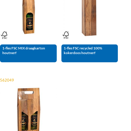
1-fles FSC MIX draagkarton
1-fles FSC recycled 100%
houtnerf
kokerdoos houtnerf
562049