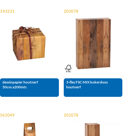
143231
203078
dessinpapier houtnerf
3-fles FSC MIX kokerdoos
50cm.x200mtr.
houtnerf
561049
201078