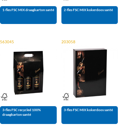
1-fles FSC MIX draagkarton santé
2-fles FSC MIX kokerdoos santé
563045
203058
3-fles FSC recycled 100%
3-fles FSC MIX kokerdoos santé
draagkarton santé