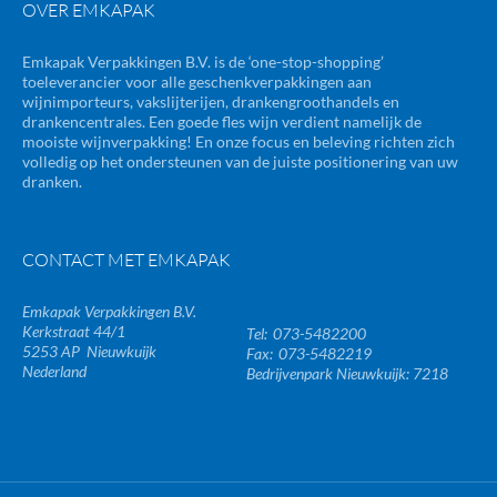
OVER EMKAPAK
Emkapak Verpakkingen B.V. is de ‘one-stop-shopping’
toeleverancier voor alle geschenkverpakkingen aan
wijnimporteurs, vakslijterijen, drankengroothandels en
drankencentrales. Een goede fles wijn verdient namelijk de
mooiste wijnverpakking! En onze focus en beleving richten zich
volledig op het ondersteunen van de juiste positionering van uw
dranken.
CONTACT MET EMKAPAK
Emkapak Verpakkingen B.V.
Kerkstraat 44/1
073-5482200
5253 AP
Nieuwkuijk
073-5482219
Nederland
Bedrijvenpark Nieuwkuijk: 7218