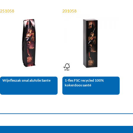
251058
201058
Wijnfleszak smal alufolie Sante
1-fles FSC recycled 100%
kokerdoos santé