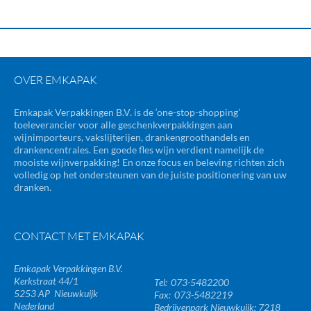
OVER EMKAPAK
Emkapak Verpakkingen B.V. is de ‘one-stop-shopping’
toeleverancier voor alle geschenkverpakkingen aan
wijnimporteurs, vakslijterijen, drankengroothandels en
drankencentrales. Een goede fles wijn verdient namelijk de
mooiste wijnverpakking! En onze focus en beleving richten zich
volledig op het ondersteunen van de juiste positionering van uw
dranken.
CONTACT MET EMKAPAK
Emkapak Verpakkingen B.V.
Kerkstraat 44/1
073-5482200
5253 AP
Nieuwkuijk
073-5482219
Nederland
Bedrijvenpark Nieuwkuijk: 7218