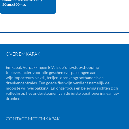
50cm.x300mtr.
OVER EMKAPAK
Emkapak Verpakkingen B.V. is de ‘one-stop-shopping’
toeleverancier voor alle geschenkverpakkingen aan
wijnimporteurs, vakslijterijen, drankengroothandels en
drankencentrales. Een goede fles wijn verdient namelijk de
mooiste wijnverpakking! En onze focus en beleving richten zich
volledig op het ondersteunen van de juiste positionering van uw
dranken.
CONTACT MET EMKAPAK