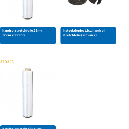
handrol stretchfolie 23my.
insteekdopjes t.b.v. handrol
50cm.x300mtr.
stretchfolie (set van 2)
370325
handrol stretchfolie 19my.