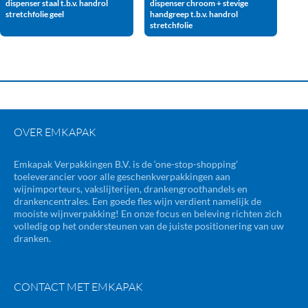
dispenser staal t.b.v. handrol
dispenser chroom + stevige
stretchfolie geel
handgreep t.b.v. handrol
stretchfolie
OVER EMKAPAK
Emkapak Verpakkingen B.V. is de ‘one-stop-shopping’
toeleverancier voor alle geschenkverpakkingen aan
wijnimporteurs, vakslijterijen, drankengroothandels en
drankencentrales. Een goede fles wijn verdient namelijk de
mooiste wijnverpakking! En onze focus en beleving richten zich
volledig op het ondersteunen van de juiste positionering van uw
dranken.
CONTACT MET EMKAPAK