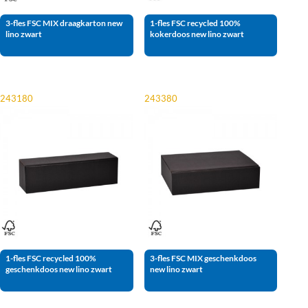
3-fles FSC MIX draagkarton new
1-fles FSC recycled 100%
lino zwart
kokerdoos new lino zwart
243180
243380
1-fles FSC recycled 100%
3-fles FSC MIX geschenkdoos
geschenkdoos new lino zwart
new lino zwart