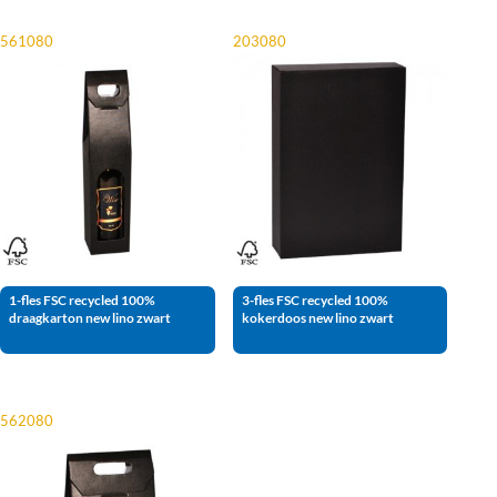
561080
203080
1-fles FSC recycled 100%
3-fles FSC recycled 100%
draagkarton new lino zwart
kokerdoos new lino zwart
562080