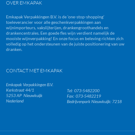
OVER EMKAPAK
Emkapak Verpakkingen B.V. is de ‘one-stop-shopping’
toeleverancier voor alle geschenkverpakkingen aan
wijnimporteurs, vakslijterijen, drankengroothandels en
drankencentrales. Een goede fles wijn verdient namelijk de
mooiste wijnverpakking! En onze focus en beleving richten zich
volledig op het ondersteunen van de juiste positionering van uw
dranken.
CONTACT MET EMKAPAK
Emkapak Verpakkingen B.V.
Kerkstraat 44/1
073-5482200
5253 AP
Nieuwkuijk
073-5482219
Nederland
Bedrijvenpark Nieuwkuijk: 7218