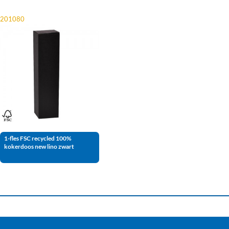
201080
1-fles FSC recycled 100%
kokerdoos new lino zwart