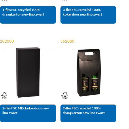
1-fles FSC recycled 100%
3-fles FSC recycled 100%
draagkarton new lino zwart
kokerdoos new lino zwart
202080
562080
2-fles FSC MIX kokerdoos new
2-fles FSC recycled 100%
lino zwart
draagkarton new lino zwart