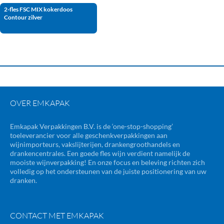
2-fles FSC MIX kokerdoos
Contour zilver
OVER EMKAPAK
Emkapak Verpakkingen B.V. is de ‘one-stop-shopping’
toeleverancier voor alle geschenkverpakkingen aan
wijnimporteurs, vakslijterijen, drankengroothandels en
drankencentrales. Een goede fles wijn verdient namelijk de
mooiste wijnverpakking! En onze focus en beleving richten zich
volledig op het ondersteunen van de juiste positionering van uw
dranken.
CONTACT MET EMKAPAK