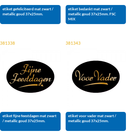
etiket gefeliciteerd mat zwart /
etiket bedankt mat zwart /
metallic goud 37x25mm.
metallic goud 37x25mm. FSC
MIX
381338
381343
etiket fijne feestdagen mat zwart
etiket voor vader mat zwart /
/ metallic goud 37x25mm.
metallic goud 37x25mm.