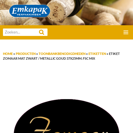
Emkapak Verpakkingen B.V.
Zoeken
GA
naar:
PRIMAI
NAAR
MENU
DE
HOME
»
PRODUCTEN
»
TOONBANKBENODIGDHEDEN
»
ETIKETTEN
»
ETIKET
INHOUD
ZOMAAR MAT ZWART / METALLIC GOUD 37X25MM. FSC MIX