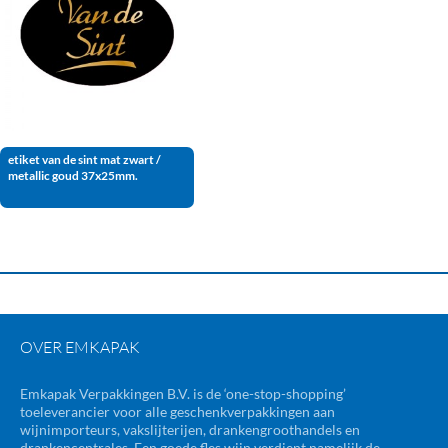
etiket van de sint mat zwart /
metallic goud 37x25mm.
OVER EMKAPAK
Emkapak Verpakkingen B.V. is de ‘one-stop-shopping’
toeleverancier voor alle geschenkverpakkingen aan
wijnimporteurs, vakslijterijen, drankengroothandels en
drankencentrales. Een goede fles wijn verdient namelijk de