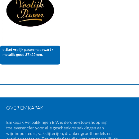
etiket vrolijk pasen mat zwart /
metallic goud 37x25mm.
OVER EMKAPAK
Emkapak Verpakkingen B.V. is de ‘one-stop-shopping’
toeleverancier voor alle geschenkverpakkingen aan
wijnimporteurs, vakslijterijen, drankengroothandels en
drankencentrales. Een goede fles wijn verdient namelijk de