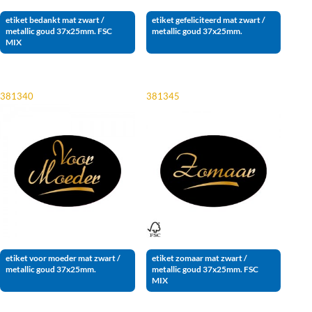
etiket bedankt mat zwart /
etiket gefeliciteerd mat zwart /
metallic goud 37x25mm. FSC
metallic goud 37x25mm.
MIX
381340
381345
etiket voor moeder mat zwart /
etiket zomaar mat zwart /
metallic goud 37x25mm.
metallic goud 37x25mm. FSC
MIX