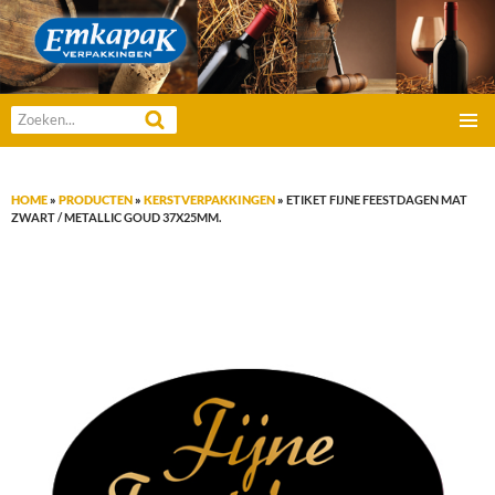
Emkapak Verpakkingen B.V.
Zoeken
GA
naar:
PRIMAI
NAAR
MENU
DE
HOME
»
PRODUCTEN
»
KERSTVERPAKKINGEN
»
ETIKET FIJNE FEESTDAGEN MAT
INHOUD
ZWART / METALLIC GOUD 37X25MM.