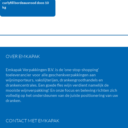
curlyfill bordeauxrood doos 10
kg
OVER EMKAPAK
Emkapak Verpakkingen B.V. is de ‘one-stop-shopping’
toeleverancier voor alle geschenkverpakkingen aan
wijnimporteurs, vakslijterijen, drankengroothandels en
drankencentrales. Een goede fles wijn verdient namelijk de
mooiste wijnverpakking! En onze focus en beleving richten zich
volledig op het ondersteunen van de juiste positionering van uw
dranken.
CONTACT MET EMKAPAK