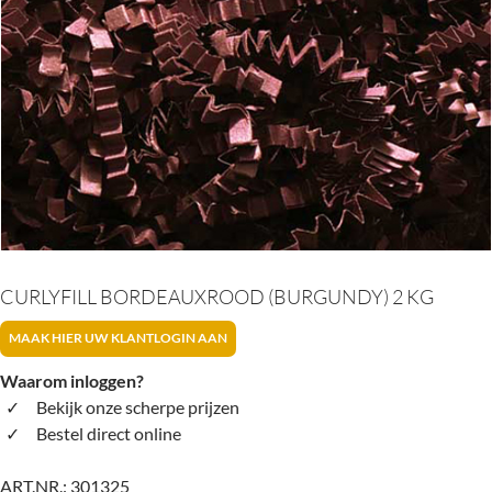
CURLYFILL BORDEAUXROOD (BURGUNDY) 2 KG
MAAK HIER UW KLANTLOGIN AAN
Waarom inloggen?
Bekijk onze scherpe prijzen
Bestel direct online
ART.NR.:
301325