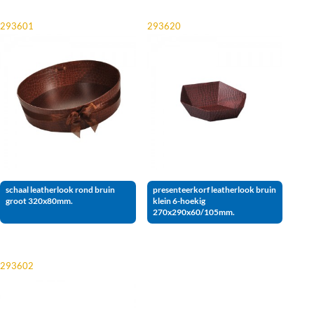
293601
293620
schaal leatherlook rond bruin
presenteerkorf leatherlook bruin
groot 320x80mm.
klein 6-hoekig
270x290x60/105mm.
293602