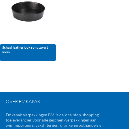
Schaal leatherlook rond zwart
klein
OVER EMKAPAK
Emkapak Verpakkingen B.V. is de ‘one-stop-shopping’
toeleverancier voor alle geschenkverpakkingen aan
wijnimporteurs, vakslijterijen, drankengroothandels en