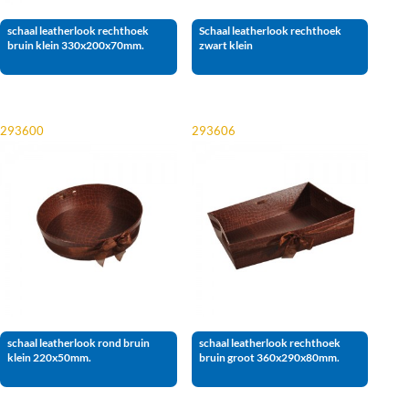
schaal leatherlook rechthoek
Schaal leatherlook rechthoek
bruin klein 330x200x70mm.
zwart klein
293600
293606
schaal leatherlook rond bruin
schaal leatherlook rechthoek
klein 220x50mm.
bruin groot 360x290x80mm.