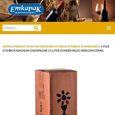
Emkapak Verpakkingen B.V.
Zoeken
GA
naar:
PRIMAI
NAAR
MENU
DE
HOME
»
PRODUCTEN
»
FLESVERZENDSYSTEEM
»
STEHBOX STANDAARD
»
1-FLES
INHOUD
STEHBOX MAGNUM CHAMPAGNE 1,5 LITER ZONDER INLEG 400X135X135MM.