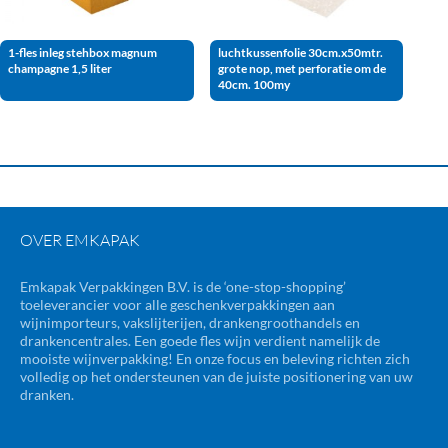
1-fles inleg stehbox magnum
luchtkussenfolie 30cm.x50mtr.
champagne 1,5 liter
grote nop, met perforatie om de
40cm. 100my
OVER EMKAPAK
Emkapak Verpakkingen B.V. is de ‘one-stop-shopping’
toeleverancier voor alle geschenkverpakkingen aan
wijnimporteurs, vakslijterijen, drankengroothandels en
drankencentrales. Een goede fles wijn verdient namelijk de
mooiste wijnverpakking! En onze focus en beleving richten zich
volledig op het ondersteunen van de juiste positionering van uw
dranken.