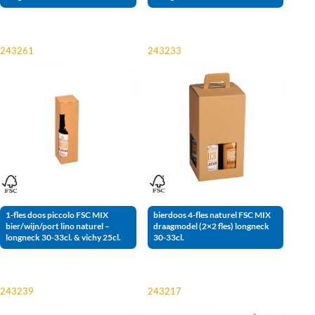
243261
243233
1-fles doos piccolo FSC MIX
bierdoos 4-fles naturel FSC MIX
bier/wijn/port lino naturel –
draagmodel (2×2 fles) longneck
longneck 30-33cl. & vichy 25cl.
30-33cl.
243239
243217