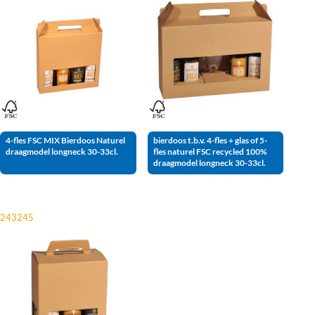
4-fles FSC MIX Bierdoos Naturel
bierdoos t.b.v. 4-fles + glas of 5-
draagmodel longneck 30-33cl.
fles naturel FSC recycled 100%
draagmodel longneck 30-33cl.
243245