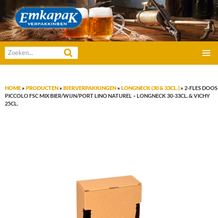
Emkapak Verpakkingen B.V.
Zoeken
GA
naar:
PRIMAI
NAAR
MENU
DE
HOME
»
PRODUCTEN
»
BIERVERPAKKINGEN
»
LONGNECK (30 & 33CL.)
»
2-FLES DOOS
INHOUD
PICCOLO FSC MIX BIER/WIJN/PORT LINO NATUREL – LONGNECK 30-33CL. & VICHY
25CL.