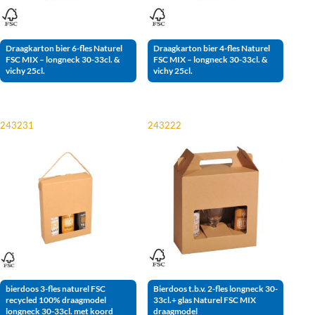
Draagkarton bier 6-fles Naturel
Draagkarton bier 4-fles Naturel
FSC MIX – longneck 30-33cl. &
FSC MIX – longneck 30-33cl. &
vichy 25cl.
vichy 25cl.
243231
243222
bierdoos 3-fles naturel FSC
Bierdoos t.b.v. 2-fles longneck 30-
recycled 100% draagmodel
33cl.+ glas Naturel FSC MIX
longneck 30-33cl. met koord
draagmodel