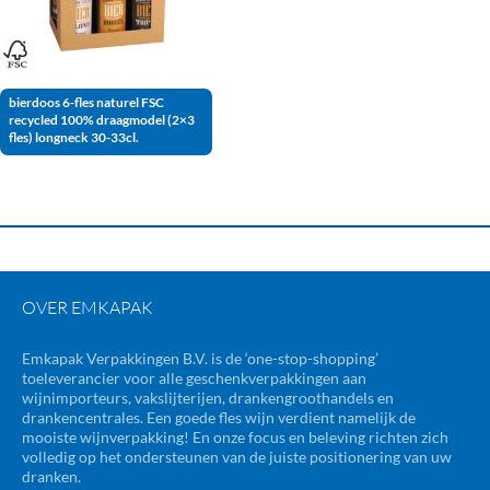
bierdoos 6-fles naturel FSC
recycled 100% draagmodel (2×3
fles) longneck 30-33cl.
OVER EMKAPAK
Emkapak Verpakkingen B.V. is de ‘one-stop-shopping’
toeleverancier voor alle geschenkverpakkingen aan
wijnimporteurs, vakslijterijen, drankengroothandels en
drankencentrales. Een goede fles wijn verdient namelijk de
mooiste wijnverpakking! En onze focus en beleving richten zich
volledig op het ondersteunen van de juiste positionering van uw
dranken.