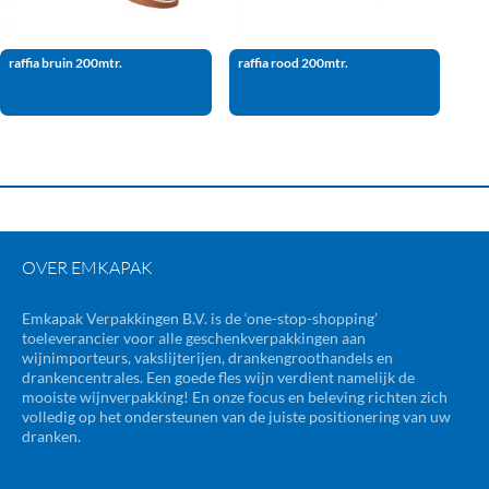
raffia bruin 200mtr.
raffia rood 200mtr.
OVER EMKAPAK
Emkapak Verpakkingen B.V. is de ‘one-stop-shopping’
toeleverancier voor alle geschenkverpakkingen aan
wijnimporteurs, vakslijterijen, drankengroothandels en
drankencentrales. Een goede fles wijn verdient namelijk de
mooiste wijnverpakking! En onze focus en beleving richten zich
volledig op het ondersteunen van de juiste positionering van uw
dranken.