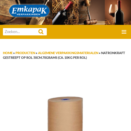
Emkapak Verpakkingen B.V.
Zoeken
GA
naar:
PRIMAI
NAAR
MENU
DE
HOME
»
PRODUCTEN
»
ALGEMENE VERPAKKINGSMATERIALEN
»
NATRONKRAFT
INHOUD
GESTREEPT OP ROL 50CM.70GRAMS (CA. 10KG PER ROL)