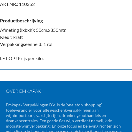
ART.NR.:
110352
Productbeschrijving
Afmeting (lxbxh): 50cm.x350mtr.
Kleur: kraft
Verpakkingseenheid: 1 rol
LET OP! Prijs per kilo.
OVER EMKAPAK
Emkapak Verpakkingen B.V. is de ‘one-stop-shopping’
toeleverancier voor alle geschenkverpakkingen aan
wijnimporteurs, vakslijterijen, drankengroothandels en
drankencentrales. Een goede fles wijn verdient namelijk de
mooiste wijnverpakking! En onze focus en beleving richten zich
volledig op het ondersteunen van de juiste positionering van uw