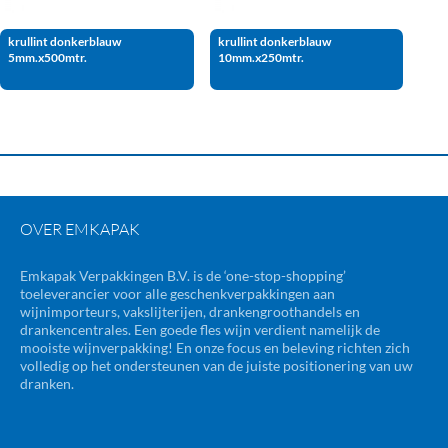
krullint donkerblauw
krullint donkerblauw
5mm.x500mtr.
10mm.x250mtr.
OVER EMKAPAK
Emkapak Verpakkingen B.V. is de ‘one-stop-shopping’
toeleverancier voor alle geschenkverpakkingen aan
wijnimporteurs, vakslijterijen, drankengroothandels en
drankencentrales. Een goede fles wijn verdient namelijk de
mooiste wijnverpakking! En onze focus en beleving richten zich
volledig op het ondersteunen van de juiste positionering van uw
dranken.