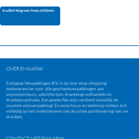
krullint fel groen 5mm.x500mtr.
OVER EMKAPAK
Emkapak Verpakkingen B.V. is de ‘one-stop-shopping’
toeleverancier voor alle geschenkverpakkingen aan
wijnimporteurs, vakslijterijen, drankengroothandels en
drankencentrales. Een goede fles wijn verdient namelijk de
mooiste wijnverpakking! En onze focus en beleving richten zich
volledig op het ondersteunen van de juiste positionering van uw
dranken.
CONTACT MET EMKAPAK