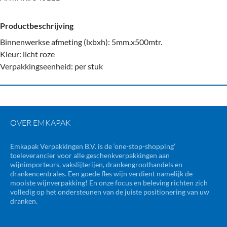
Productbeschrijving
Binnenwerkse afmeting (lxbxh): 5mm.x500mtr.
Kleur: licht roze
Verpakkingseenheid: per stuk
OVER EMKAPAK
Emkapak Verpakkingen B.V. is de ‘one-stop-shopping’
toeleverancier voor alle geschenkverpakkingen aan
wijnimporteurs, vakslijterijen, drankengroothandels en
drankencentrales. Een goede fles wijn verdient namelijk de
mooiste wijnverpakking! En onze focus en beleving richten zich
volledig op het ondersteunen van de juiste positionering van uw
dranken.