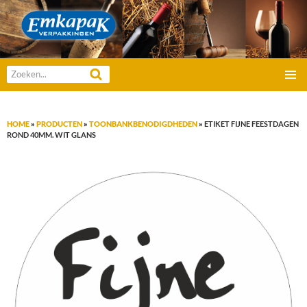
Emkapak Verpakkingen B.V.
Zoeken
GA
naar:
PRIMAI
NAAR
MENU
DE
HOME
»
PRODUCTEN
»
TOONBANKBENODIGDHEDEN
»
ETIKET FIJNE FEESTDAGEN
INHOUD
ROND 40MM. WIT GLANS