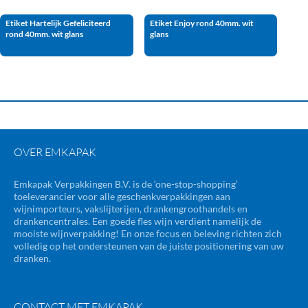
Etiket Hartelijk Gefeliciteerd
Etiket Enjoy rond 40mm. wit
rond 40mm. wit glans
glans
OVER EMKAPAK
Emkapak Verpakkingen B.V. is de ‘one-stop-shopping’
toeleverancier voor alle geschenkverpakkingen aan
wijnimporteurs, vakslijterijen, drankengroothandels en
drankencentrales. Een goede fles wijn verdient namelijk de
mooiste wijnverpakking! En onze focus en beleving richten zich
volledig op het ondersteunen van de juiste positionering van uw
dranken.
CONTACT MET EMKAPAK