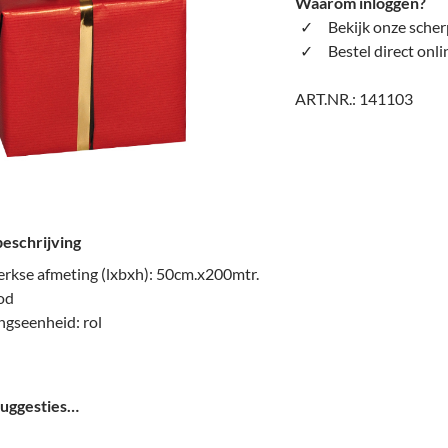
Waarom inloggen?
Bekijk onze scher
Bestel direct onli
ART.NR.:
141103
eschrijving
rkse afmeting (lxbxh): 50cm.x200mtr.
od
ngseenheid: rol
uggesties…