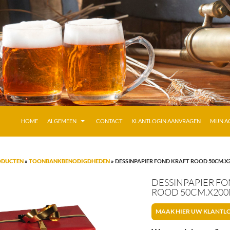
GA NAAR DE INHOUD
HOME
ALGEMEEN
CONTACT
KLANTLOGIN AANVRAGEN
MIJN 
ODUCTEN
»
TOONBANKBENODIGDHEDEN
»
DESSINPAPIER FOND KRAFT ROOD 50CM.X
DESSINPAPIER F
ROOD 50CM.X200
MAAK HIER UW KLANTL