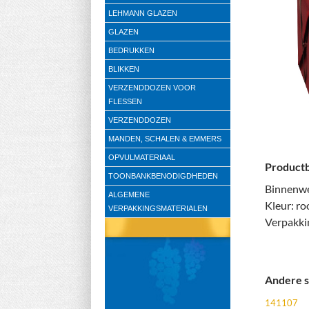
LEHMANN GLAZEN
GLAZEN
BEDRUKKEN
BLIKKEN
VERZENDDOZEN VOOR
FLESSEN
VERZENDDOZEN
MANDEN, SCHALEN & EMMERS
OPVULMATERIAAL
Productb
TOONBANKBENODIGDHEDEN
Binnenwe
ALGEMENE
Kleur: ro
VERPAKKINGSMATERIALEN
Verpakki
Andere s
141107