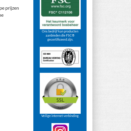
pe prijzen
ne
Ons bedrijf kan producten
aanbieden die FSC®
gecertificeerd zijn.
Veilige internet verbinding.