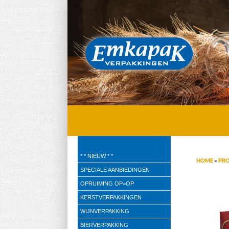
Emkapak Verpakkingen B.V.
* * NIEUW * *
HOME
»
PR
Verpakkingen
SPECIALE AANBIEDINGEN
OPRUIMING OP=OP
KERSTVERPAKKINGEN
WIJNVERPAKKING
BIERVERPAKKING