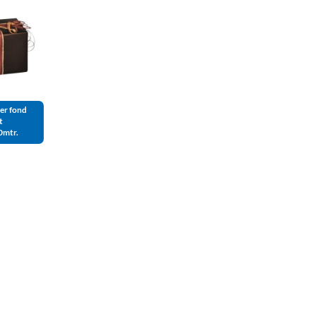
er fond
t
0mtr.