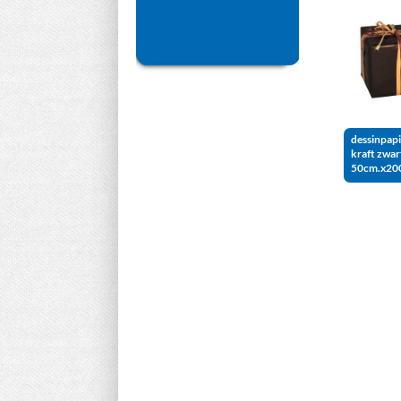
dessinpapi
kraft zwar
50cm.x20