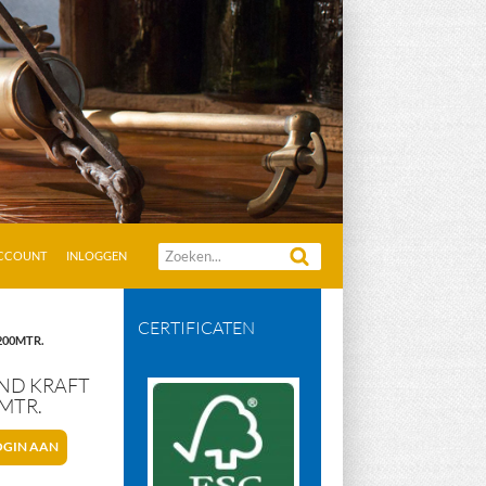
Zoeken
ACCOUNT
INLOGGEN
naar:
CERTIFICATEN
200MTR.
OND KRAFT
MTR.
OGIN AAN