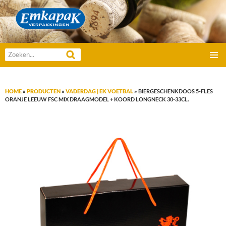
Emkapak Verpakkingen B.V.
Zoeken
GA
naar:
PRIMAI
NAAR
MENU
DE
HOME
»
PRODUCTEN
»
VADERDAG | EK VOETBAL
»
BIERGESCHENKDOOS 5-FLES
INHOUD
ORANJE LEEUW FSC MIX DRAAGMODEL + KOORD LONGNECK 30-33CL.