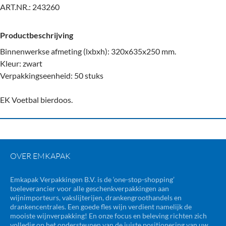
ART.NR.:
243260
Productbeschrijving
Binnenwerkse afmeting (lxbxh): 320x635x250 mm.
Kleur: zwart
Verpakkingseenheid: 50 stuks
EK Voetbal bierdoos.
OVER EMKAPAK
Emkapak Verpakkingen B.V. is de ‘one-stop-shopping’
toeleverancier voor alle geschenkverpakkingen aan
wijnimporteurs, vakslijterijen, drankengroothandels en
drankencentrales. Een goede fles wijn verdient namelijk de
mooiste wijnverpakking! En onze focus en beleving richten zich
volledig op het ondersteunen van de juiste positionering van uw