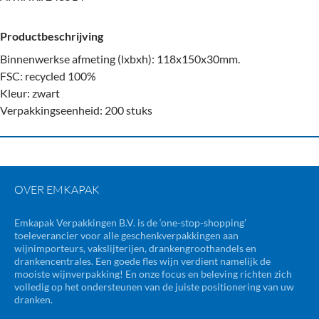
Productbeschrijving
Binnenwerkse afmeting (lxbxh): 118x150x30mm.
FSC: recycled 100%
Kleur: zwart
Verpakkingseenheid: 200 stuks
OVER EMKAPAK
Emkapak Verpakkingen B.V. is de ‘one-stop-shopping’
toeleverancier voor alle geschenkverpakkingen aan
wijnimporteurs, vakslijterijen, drankengroothandels en
drankencentrales. Een goede fles wijn verdient namelijk de
mooiste wijnverpakking! En onze focus en beleving richten zich
volledig op het ondersteunen van de juiste positionering van uw
dranken.