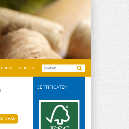
Zoeken
ACCOUNT
INLOGGEN
naar:
CERTIFICATEN
.
OGIN AAN