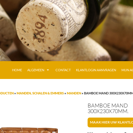
GA NAAR DE INHOUD
HOME
ALGEMEEN
CONTACT
KLANTLOGIN AANVRAGEN
MIJN 
ODUCTEN
»
MANDEN, SCHALEN & EMMERS
»
MANDEN
»
BAMBOE MAND 300X230X70MM
BAMBOE MAND
300X230X70MM.
MAAK HIER UW KLANTL