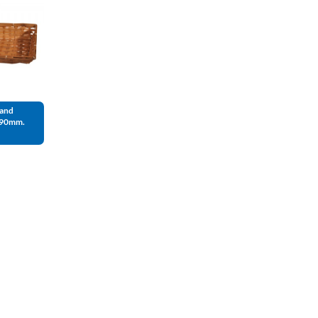
and
90mm.