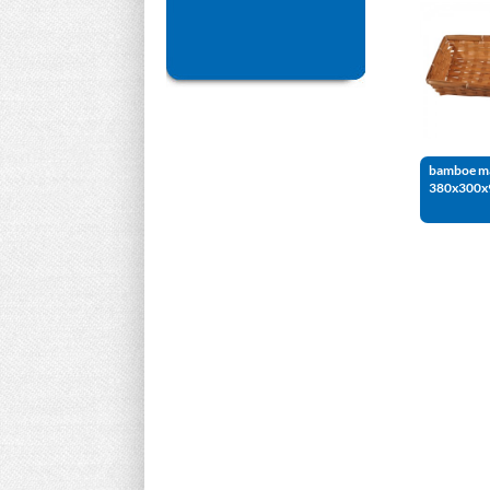
bamboe m
380x300x