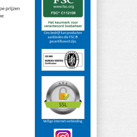
pe prijzen
ne
Ons bedrijf kan producten
aanbieden die FSC®
gecertificeerd zijn.
Veilige internet verbinding.