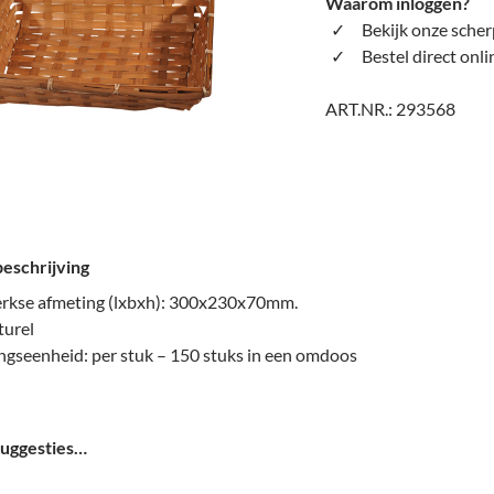
Waarom inloggen?
Bekijk onze scher
Bestel direct onli
ART.NR.:
293568
eschrijving
rkse afmeting (lxbxh): 300x230x70mm.
turel
ngseenheid: per stuk – 150 stuks in een omdoos
uggesties…