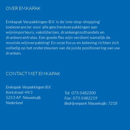
OVER EMKAPAK
Emkapak Verpakkingen B.V. is de ‘one-stop-shopping’
toeleverancier voor alle geschenkverpakkingen aan
wijnimporteurs, vakslijterijen, drankengroothandels en
drankencentrales. Een goede fles wijn verdient namelijk de
mooiste wijnverpakking! En onze focus en beleving richten zich
volledig op het ondersteunen van de juiste positionering van uw
dranken.
CONTACT MET EMKAPAK
Emkapak Verpakkingen B.V.
Kerkstraat 44/1
073-5482200
5253 AP
Nieuwkuijk
073-5482219
Nederland
Bedrijvenpark Nieuwkuijk: 7218