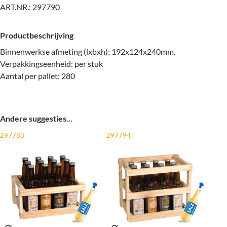
ART.NR.:
297790
Productbeschrijving
Binnenwerkse afmeting (lxbxh): 192x124x240mm.
Verpakkingseenheid: per stuk
Aantal per pallet: 280
Andere suggesties…
297783
297794
Aanbieding!
Aanbie