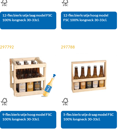
12-fles bierkratje laag model FSC
12-fles bierkratje hoog model
100% longneck 30-33cl.
FSC 100% longneck 30-33cl.
297792
297788
Aanbieding!
9-fles bierkratje hoog model FSC
5-fles bierkratje draag model FSC
100% longneck 30-33cl.
100% longneck 30-33cl.