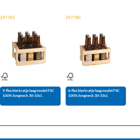
297782
297780
9-fles bierkratje laag model FSC
6-fles bierkratje laag model FSC
100% longneck 30-33cl.
100% longneck 30-33cl.