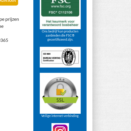
OGIN AAN
pe prijzen
ne
Ons bedrijf kan producten
aanbieden die FSC®
0365
gecertificeerd zijn.
Veilige internet verbinding.