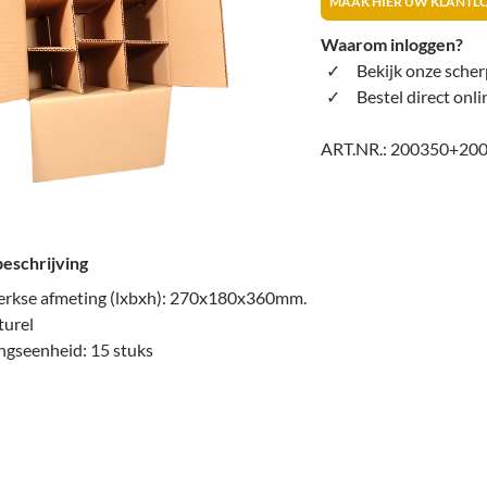
MAAK HIER UW KLANTL
Waarom inloggen?
Bekijk onze scher
Bestel direct onli
ART.NR.:
200350+20
eschrijving
rkse afmeting (lxbxh): 270x180x360mm.
turel
ngseenheid: 15 stuks