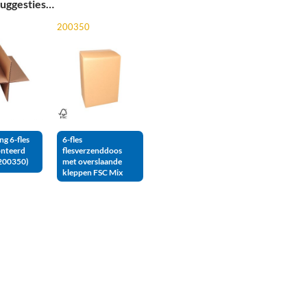
uggesties…
200350
ng 6-fles
6-fles
nteerd
flesverzenddoos
 200350)
met overslaande
kleppen FSC Mix