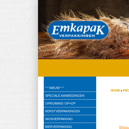
Emkapak Verpakkingen B.V.
* * NIEUW * *
HOME
»
PR
Verpakkingen
SPECIALE AANBIEDINGEN
OPRUIMING OP=OP
KERSTVERPAKKINGEN
WIJNVERPAKKING
BIERVERPAKKING