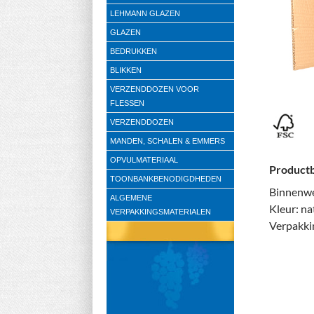
LEHMANN GLAZEN
GLAZEN
BEDRUKKEN
BLIKKEN
VERZENDDOZEN VOOR
FLESSEN
VERZENDDOZEN
MANDEN, SCHALEN & EMMERS
OPVULMATERIAAL
Productb
TOONBANKBENODIGDHEDEN
Binnenwe
ALGEMENE
Kleur: na
VERPAKKINGSMATERIALEN
Verpakki