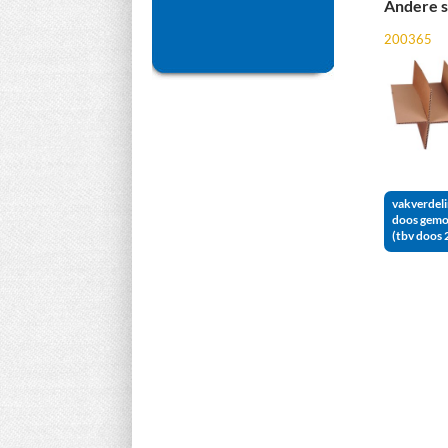
Andere s
200365
vakverdeli
doos gemo
(tbv doos