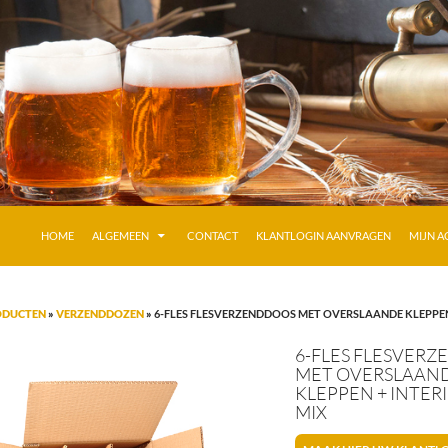
GA NAAR DE INHOUD
HOME
ALGEMEEN
CONTACT
KLANTLOGIN AANVRAGEN
MIJN 
ODUCTEN
»
VERZENDDOZEN
»
6-FLES FLESVERZENDDOOS MET OVERSLAANDE KLEPPEN 
6-FLES FLESVER
MET OVERSLAAN
KLEPPEN + INTER
MIX