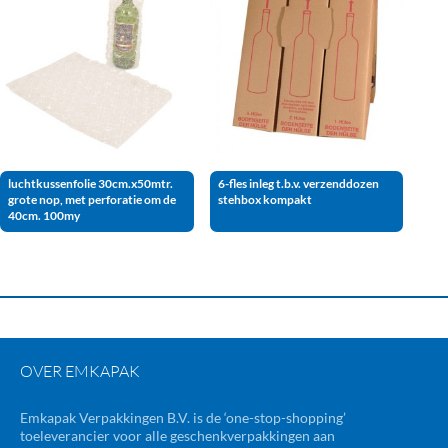
luchtkussenfolie 30cm.x50mtr.
6-fles inleg t.b.v. verzenddozen
grote nop, met perforatie om de
stehbox kompakt
40cm. 100my
OVER EMKAPAK
Emkapak Verpakkingen B.V. is de ‘one-stop-shopping’
toeleverancier voor alle geschenkverpakkingen aan