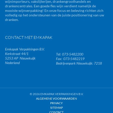
wijnimporteurs, vakslijterijen, drankengroothandels en
drankencentrales. Een goede fles wijn verdient namelijk de
mooiste wijnverpakking! En onze focus en beleving richten zich
volledig op het ondersteunen van de juiste positionering van uw
dranken.
CONTACT MET EMKAPAK
Emkapak Verpakkingen B.V.
Kerkstraat 44/1
073-5482200
5253 AP
Nieuwkuijk
073-5482219
Nederland
Bedrijvenpark Nieuwkuijk: 7218
© 2026 EMKAPAK VERPAKKINGEN B.V.
ALGEMENE VOORWAARDEN
PRIVACY
SITEMAP
CONTACT