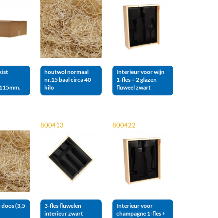
kist
houtwol normaal
Interieur voor wijn
nr.15 baal circa 40
1-fles + 2 glazen
115mm.
kilo
fluweel zwart
800413
800422
 doos (3,5
3-fles fluwelen
Interieur voor
interieur zwart
champagne 1-fles +