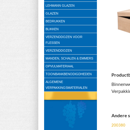
LEHMANN GLAZEN
GLAZEN
BEDRUKKEN
BLIKKEN
VERZENDDOZEN VOOR
FLESSEN
VERZENDDOZEN
MANDEN, SCHALEN & EMMERS
OPVULMATERIAAL
Productb
TOONBANKBENODIGDHEDEN
ALGEMENE
Binnenwe
VERPAKKINGSMATERIALEN
Verpakki
Andere s
200380