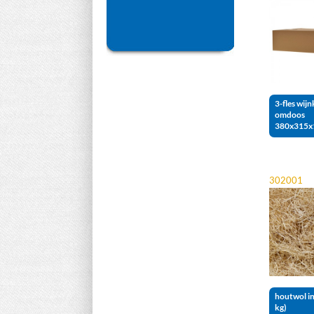
3-fles wijn
omdoos
380x315x
302001
houtwol in
kg)