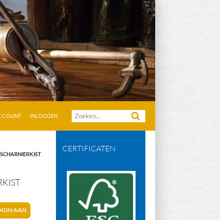
Zoeken
ACCOUNT
INLOGGEN
naar:
CERTIFICATEN
 SCHARNIERKIST
RKIST
OGIN AAN