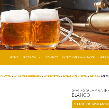
GA NAAR DE INHOUD
HOME
ALGEMEEN
CONTACT
KLANTLOGIN AANVRAGEN
MIJN 
ODUCTEN
»
WIJNVERPAKKINGEN
»
WIJNKISTEN
»
SCHARNIERKISTEN
»
3-FLES
»
3-FLES
3-FLES SCHARNIE
BLANCO
MAAK HIER UW KLANTL