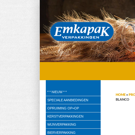
Emkapak Verpakkingen B.V.
* * NIEUW * *
HOME
»
PR
Verpakkingen
BLANCO
SPECIALE AANBIEDINGEN
OPRUIMING OP=OP
KERSTVERPAKKINGEN
WIJNVERPAKKING
BIERVERPAKKING