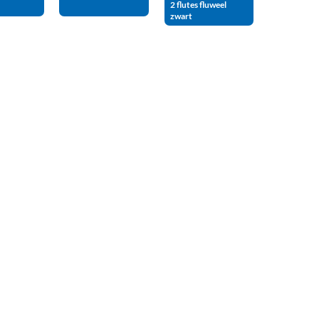
2 flutes fluweel
zwart