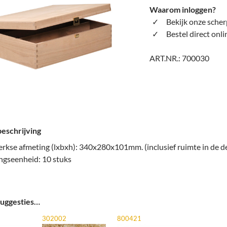
Waarom inloggen?
Bekijk onze scher
Bestel direct onli
ART.NR.:
700030
eschrijving
rkse afmeting (lxbxh): 340x280x101mm. (inclusief ruimte in de d
ngseenheid: 10 stuks
uggesties…
302002
800421