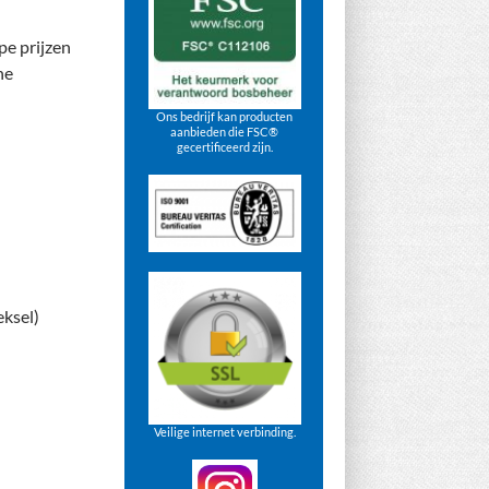
pe prijzen
ne
Ons bedrijf kan producten
aanbieden die FSC®
gecertificeerd zijn.
eksel)
Veilige internet verbinding.