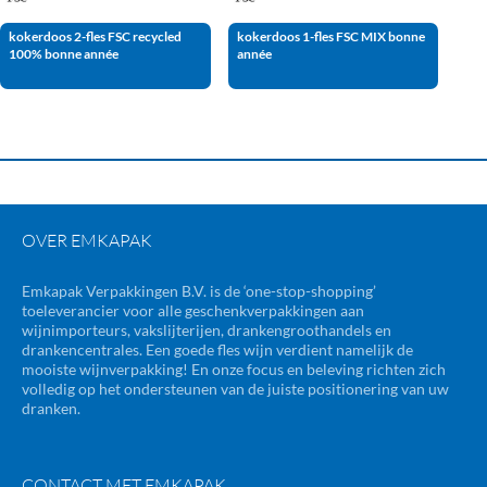
kokerdoos 2-fles FSC recycled
kokerdoos 1-fles FSC MIX bonne
100% bonne année
année
OVER EMKAPAK
Emkapak Verpakkingen B.V. is de ‘one-stop-shopping’
toeleverancier voor alle geschenkverpakkingen aan
wijnimporteurs, vakslijterijen, drankengroothandels en
drankencentrales. Een goede fles wijn verdient namelijk de
mooiste wijnverpakking! En onze focus en beleving richten zich
volledig op het ondersteunen van de juiste positionering van uw
dranken.
CONTACT MET EMKAPAK